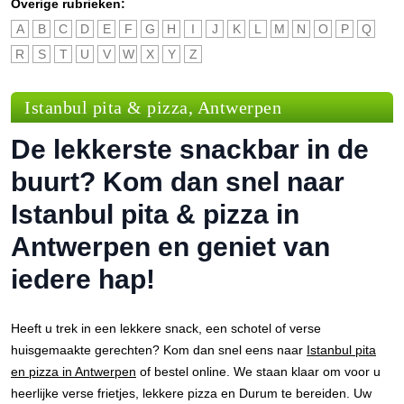
Overige rubrieken:
A
B
C
D
E
F
G
H
I
J
K
L
M
N
O
P
Q
R
S
T
U
V
W
X
Y
Z
Istanbul pita & pizza, Antwerpen
De lekkerste snackbar in de
buurt? Kom dan snel naar
Istanbul pita & pizza in
Antwerpen en geniet van
iedere hap!
Heeft u trek in een lekkere snack, een schotel of verse
huisgemaakte gerechten? Kom dan snel eens naar
Istanbul pita
en pizza in Antwerpen
of bestel online. We staan klaar om voor u
heerlijke verse frietjes, lekkere pizza en Durum te bereiden. Uw