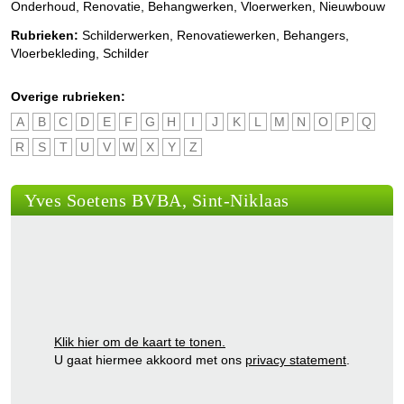
Onderhoud, Renovatie, Behangwerken, Vloerwerken, Nieuwbouw
Rubrieken:
Schilderwerken
,
Renovatiewerken
,
Behangers
,
Vloerbekleding
,
Schilder
Overige rubrieken:
A
B
C
D
E
F
G
H
I
J
K
L
M
N
O
P
Q
R
S
T
U
V
W
X
Y
Z
Yves Soetens BVBA, Sint-Niklaas
Klik hier om de kaart te tonen.
U gaat hiermee akkoord met ons
privacy statement
.