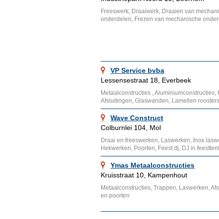
Freeswerk, Draaiwerk, Draaien van mechan
onderdelen, Frezen van mechanische onder
VP Service bvba
Lessensestraat 18, Everbeek
Metaalconstructies , Aluminiumconstructies, 
Afsluitingen, Glaswanden, Lamellen rooster
Wave Construct
Colburnlei 104, Mol
Draai en freeswerken, Laswerken, Inox lasw
Hekwerken, Poorten, Feest dj, DJ in feestten
Ymas Metaalconstructies
Kruisstraat 10, Kampenhout
Metaalconstructies, Trappen, Laswerken, Afs
en poorten