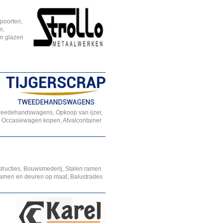
poorten,
n,
en glazen
tweedehandswagens, Opkoop van ijzer,
Occasiewagen kopen, Afvalcontainer
tructies, Bouwsmederij, Stalen ramen
amen en deuren op maat, Balustrades