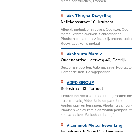
Metaalconstructies, Trappen
Van Thuyne Recycling
Nellekensstraat 16, Kruisem
Afbraak metaalconstructies, Oud ijzer, Oud
metaal, Afbraakwerken, Schroothandel,
Plaatsen containers, Afbraak ijzerconstructie
Recyclage, Ferro metaal
Vanhoutte Marnix
Oudenaardse Heerweg 46, Deerlijk
Sectionale poorten, Automatisatie, Poortauto
Garagedeuren, Garagepoorten
VDFD GROUP
Bollestraat 83, Torhout
Ervaren bouwvakker in de buurt, Poorten me
automatisatie, Videofonie en parlofonie,
Aanleg oprit en terrassen, Plaatsing van con
Plaatsen van cv ketels en warmtepompen, As
nieuwe daken, Stukadoorsbedrijf
Vlaeminck Metaalbewerking
Industriepark Noord 15, Beernem