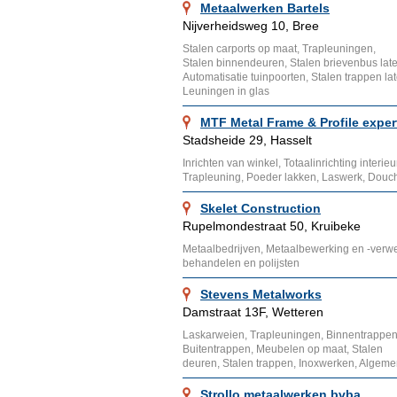
Metaalwerken Bartels
Nijverheidsweg 10, Bree
Stalen carports op maat, Trapleuningen,
Stalen binnendeuren, Stalen brievenbus late
Automatisatie tuinpoorten, Stalen trappen la
Leuningen in glas
MTF Metal Frame & Profile exper
Stadsheide 29, Hasselt
Inrichten van winkel, Totaalinrichting interi
Trapleuning, Poeder lakken, Laswerk, Douc
Skelet Construction
Rupelmondestraat 50, Kruibeke
Metaalbedrijven, Metaalbewerking en -verwe
behandelen en polijsten
Stevens Metalworks
Damstraat 13F, Wetteren
Laskarweien, Trapleuningen, Binnentrappen
Buitentrappen, Meubelen op maat, Stalen
deuren, Stalen trappen, Inoxwerken, Algeme
Strollo metaalwerken bvba