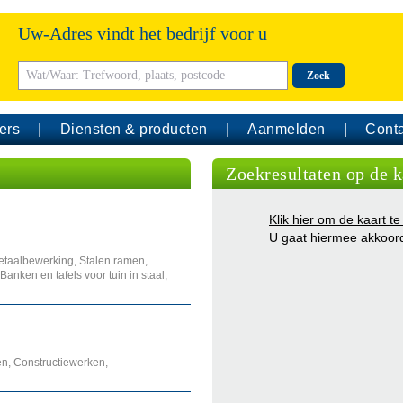
Uw-Adres vindt het bedrijf voor u
Zoek
ers
Diensten & producten
Aanmelden
Conta
Zoekresultaten op de k
Klik hier om de kaart te
U gaat hiermee akkoor
etaalbewerking, Stalen ramen,
 Banken en tafels voor tuin in staal,
n, Constructiewerken,