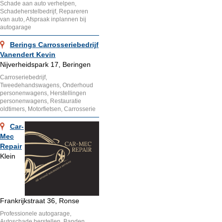
Schade aan auto verhelpen,
Schadeherstelbedrijf, Repareren
van auto, Afspraak inplannen bij
autogarage
Berings Carrosseriebedrijf
Vanendert Kevin
Nijverheidspark 17, Beringen
Carroseriebedrijf,
Tweedehandswagens, Onderhoud
personenwagens, Herstellingen
personenwagens, Restauratie
oldtimers, Motorfietsen, Carrosserie
Car-
Mec
Repair
Klein
Frankrijkstraat 36, Ronse
Professionele autogarage,
Autoschade herstellen, Banden