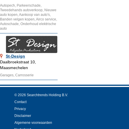
Autopech, Parkeerschade,
Tweedehands autoverkoop, Nieuwe
auto kopen, Aankoop van auto's,
Banden velgen kopen, Airco service,
Autoschade, Onderhoud elektrische
auto
St-Design
Daalbroekstraat 10,
Maasmechelen
Garages, Carrosserie
© 2026 Searchtrends Holding B.V.
Contact
Privacy
Disclaimer
Algemene voorwaarden