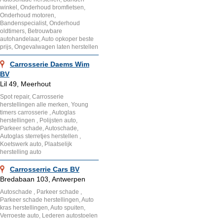
winkel, Onderhoud bromfietsen,
Onderhoud motoren,
Bandenspecialist, Onderhoud
oldtimers, Betrouwbare
autohandelaar, Auto opkoper beste
prijs, Ongevalwagen laten herstellen
Carrosserie Daems Wim
BV
Lil 49, Meerhout
Spot repair, Carrosserie
herstellingen alle merken, Young
timers carrosserie , Autoglas
herstellingen , Polijsten auto,
Parkeer schade, Autoschade,
Autoglas sterretjes herstellen ,
Koetswerk auto, Plaatselijk
herstelling auto
Carrosserrie Cars BV
Bredabaan 103, Antwerpen
Autoschade , Parkeer schade ,
Parkeer schade herstellingen, Auto
kras herstellingen, Auto spuiten,
Verroeste auto, Lederen autostoelen