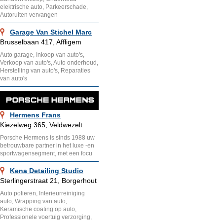
elektrische auto, Parkeerschade,
Autoruiten vervangen
Garage Van Stichel Marc
Brusselbaan 417, Affligem
Auto garage, Inkoop van auto's,
Verkoop van auto's, Auto onderhoud,
Herstelling van auto's, Reparaties
van auto's
Hermens Frans
Kiezelweg 365, Veldwezelt
Porsche Hermens is sinds 1988 uw
betrouwbare partner in het luxe -en
sportwagensegment, met een focu
Kena Detailing Studio
Sterlingerstraat 21, Borgerhout
Auto polieren, Interieurreiniging
auto, Wrapping van auto,
Keramische coating op auto,
Professionele voertuig verzorging,