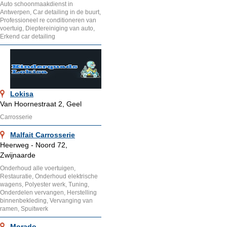
Auto schoonmaakdienst in
Antwerpen, Car detailing in de buurt,
Professioneel re conditioneren van
voertuig, Dieptereiniging van auto,
Erkend car detailing
Lokisa
Van Hoornestraat 2, Geel
Carrosserie
Malfait Carrosserie
Heerweg - Noord 72,
Zwijnaarde
Onderhoud alle voertuigen,
Restauratie, Onderhoud elektrische
wagens, Polyester werk, Tuning,
Onderdelen vervangen, Herstelling
binnenbekleding, Vervanging van
ramen, Spuitwerk
Morado