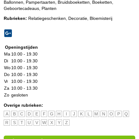
Ballonnen, Pampertaarten, Bruidsboeketten, Boeketten,
Geboortecadeaus, Planten
Rubrieken:
Relatiegeschenken
,
Decoratie
,
Bloemisterij
Openingstijden
Ma
10.00 - 19.30
Di
10.00 - 19.30
Wo
10.00 - 19.30
Do
10.00 - 19.30
Vr
10.00 - 19.30
Za
10.00 - 13.30
Zo
gesloten
Overige rubrieken:
A
B
C
D
E
F
G
H
I
J
K
L
M
N
O
P
Q
R
S
T
U
V
W
X
Y
Z