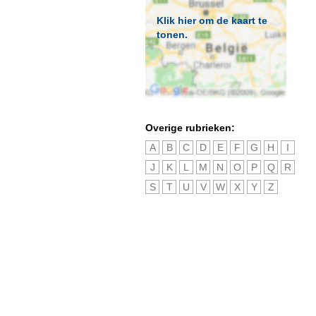
Klik hier om de kaart te
tonen.
Overige rubrieken:
A
B
C
D
E
F
G
H
I
J
K
L
M
N
O
P
Q
R
S
T
U
V
W
X
Y
Z