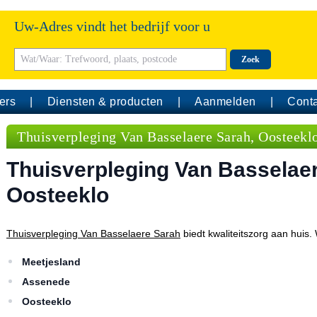
Uw-Adres vindt het bedrijf voor u
Zoek
ers
Diensten & producten
Aanmelden
Conta
Thuisverpleging Van Basselaere Sarah, Oosteekl
Thuisverpleging Van Basselaer
Oosteeklo
Thuisverpleging Van Basselaere Sarah
biedt kwaliteitszorg aan huis.
Meetjesland
Assenede
Oosteeklo