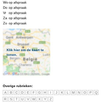
Wo
op afspraak
Do
op afspraak
Vr
op afspraak
Za
op afspraak
Zo
op afspraak
Klik hier om de kaart te
tonen.
Overige rubrieken:
A
B
C
D
E
F
G
H
I
J
K
L
M
N
O
P
Q
R
S
T
U
V
W
X
Y
Z