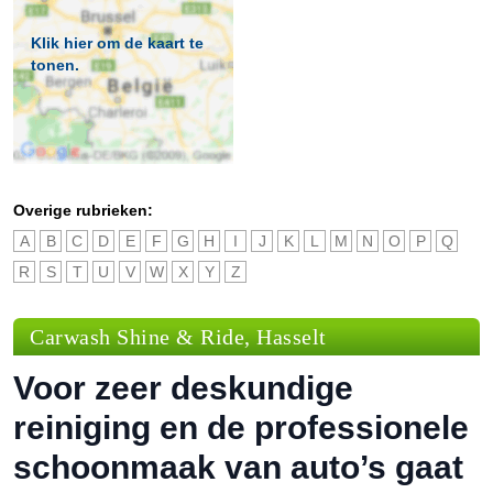
Klik hier om de kaart te
tonen.
Overige rubrieken:
A
B
C
D
E
F
G
H
I
J
K
L
M
N
O
P
Q
R
S
T
U
V
W
X
Y
Z
Carwash Shine & Ride, Hasselt
Voor zeer deskundige
reiniging en de professionele
schoonmaak van auto’s gaat