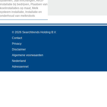
systemen, Stal inrichtingen, Airco-
installatie bij bedrijven, Plaatsen van
koelinstallaties op maat, Melk
systeem installatie, Installatie en
onderhoud van melkrobots
© 2026 Searchtrends Holding B.V.
Contact
Privacy
Disclaimer
Algemene voorwaarden
Nederland
Adressennet