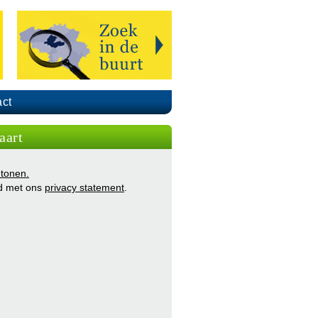
ct
aart
 tonen.
d met ons
privacy statement
.