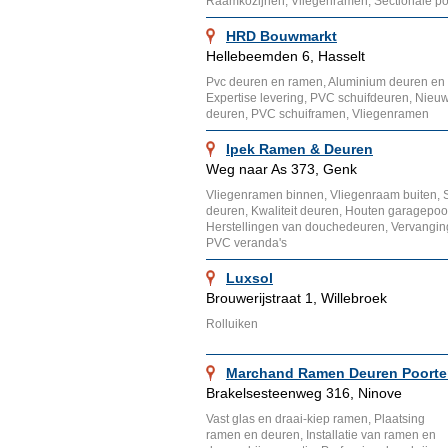
Raamkozijnen, Vliegenramen, Sectionale po
HRD Bouwmarkt
Hellebeemden 6, Hasselt
Pvc deuren en ramen, Aluminium deuren en
Expertise levering, PVC schuifdeuren, Nie
deuren, PVC schuiframen, Vliegenramen
Ipek Ramen & Deuren
Weg naar As 373, Genk
Vliegenramen binnen, Vliegenraam buiten, 
deuren, Kwaliteit deuren, Houten garagepoor
Herstellingen van douchedeuren, Vervangin
PVC veranda's
Luxsol
Brouwerijstraat 1, Willebroek
Rolluiken
Marchand Ramen Deuren Poort
Brakelsesteenweg 316, Ninove
Vast glas en draai-kiep ramen, Plaatsing
ramen en deuren, Installatie van ramen en