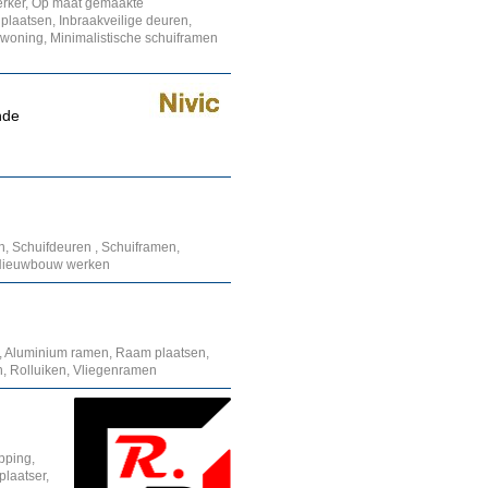
werker, Op maat gemaakte
plaatsen, Inbraakveilige deuren,
woning, Minimalistische schuiframen
nde
, Schuifdeuren , Schuiframen,
 Nieuwbouw werken
 Aluminium ramen, Raam plaatsen,
, Rolluiken, Vliegenramen
pping,
laatser,