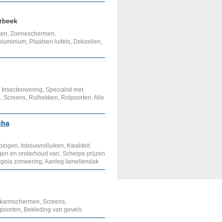
arbeek
nten, Zonneschermen,
uminium, Plaatsen luifels, Dekzeilen,
Insectenwering, Specialist met
ie, Screens, Rolhekken, Rolpoorten, Alle
cha
ingen, Inbouwrolluiken, Kwaliteit
ngen en onderhoud van, Scherpe prijzen
rgola zonwering, Aanleg lamellendak
ikarmschermen, Screens,
poorten, Bekleding van gevels