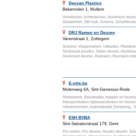
Decxan Plastics
Bekemolen 1, Mullem
Voordeuren, Achterdeuren, Aluminium deur
Glaswerken, Still look, Screens, Schuifdeur
DRJ Ramen en Deuren
Varenstraat 1, Zottegem
Screens, Vliegenramen, Uitkasten, Pleisterw
Sectionaal poorten, Stalen deuren, Alumini
Aluminium deuren, Reynaers, Reynaers insta
E-otte.be
Molenweg 6A, Sint-Genesius-Rode
Smeedwerk, Balustrades, trappen en leuning
Inbouwrolluiken Opbouwrolluiken en Voorzet
Uitvalschermen, Automatisatie Zonwering , 
ESH BVBA
Sint-Salvatorstraat 179, Gent
Pvc ramen, Pvc deuren, Houten deuren, Sch