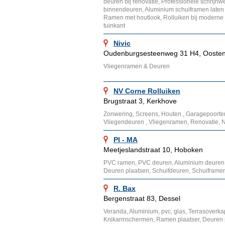
deuren bij renovatie, Professionele schrijn
binnendeuren, Aluminium schuiframen laten 
Ramen met houtlook, Rolluiken bij moderne 
tuinkant
Nivic
Oudenburgsesteenweg 31 H4, Ooste
Vliegenramen & Deuren
NV Corne Rolluiken
Brugstraat 3, Kerkhove
Zonwering, Screens, Houten , Garagepoorten
Vliegendeuren , Vliegenramen, Renovatie,
PI - MA
Meetjeslandstraat 10, Hoboken
PVC ramen, PVC deuren, Aluminium deuren,
Deuren plaatsen, Schuifdeuren, Schuiframen
R. Bax
Bergenstraat 83, Dessel
Veranda, Aluminium, pvc, glas, Terrasoverka
Knikarmschermen, Ramen plaatser, Deuren p