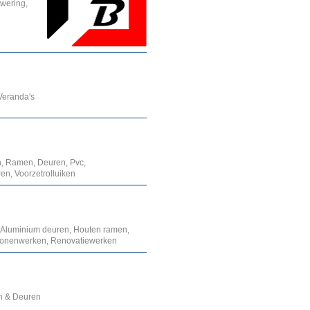
wering,
 Veranda's
n, Ramen, Deuren, Pvc,
en, Voorzetrolluiken
Aluminium deuren, Houten ramen,
iconenwerken, Renovatiewerken
n & Deuren