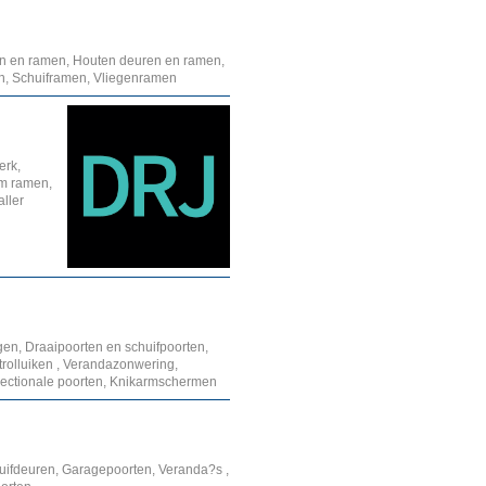
en en ramen, Houten deuren en ramen,
en, Schuiframen, Vliegenramen
erk,
um ramen,
ller
en, Draaipoorten en schuifpoorten,
rolluiken , Verandazonwering,
Sectionale poorten, Knikarmschermen
uifdeuren, Garagepoorten, Veranda?s ,