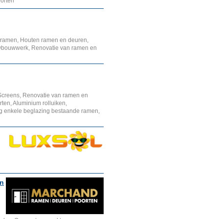
orten
 ramen, Houten ramen en deuren,
uwbouwwerk, Renovatie van ramen en
Screens, Renovatie van ramen en
ten, Aluminium rolluiken,
g enkele beglazing bestaande ramen,
en