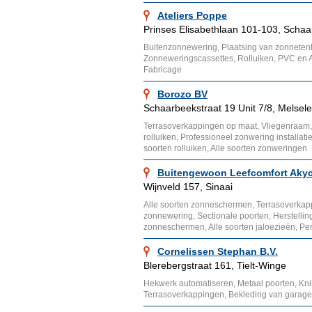
Ateliers Poppe
Prinses Elisabethlaan 101-103, Scha
Buitenzonnewering, Plaatsing van zonnete
Zonneweringscassettes, Rolluiken, PVC en Al
Fabricage
Borozo BV
Schaarbeekstraat 19 Unit 7/8, Melsele
Terrasoverkappingen op maat, Vliegenraam, 
rolluiken, Professioneel zonwering installat
soorten rolluiken, Alle soorten zonweringen
Buitengewoon Leefcomfort Aky
Wijnveld 157, Sinaai
Alle soorten zonneschermen, Terrasoverkapp
zonnewering, Sectionale poorten, Herstelli
zonneschermen, Alle soorten jaloezieën, Pe
Cornelissen Stephan B.V.
Blerebergstraat 161, Tielt-Winge
Hekwerk automatiseren, Metaal poorten, Kn
Terrasoverkappingen, Bekleding van garage