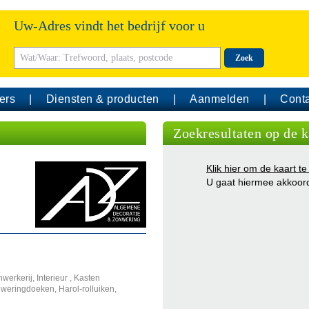
Uw-Adres vindt het bedrijf voor u
Zoek
ers
Diensten & producten
Aanmelden
Conta
Zoekresultaten op de k
Klik hier om de kaart te
U gaat hiermee akkoor
erkerij, Interieur , Kasten
nweringdoeken, Harol-rolluiken,