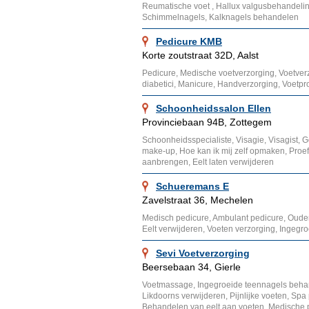
Reumatische voet , Hallux valgusbehandelin
Schimmelnagels, Kalknagels behandelen
Pedicure KMB
Korte zoutstraat 32D, Aalst
Pedicure, Medische voetverzorging, Voetver
diabetici, Manicure, Handverzorging, Voetp
Schoonheidssalon Ellen
Provinciebaan 94B, Zottegem
Schoonheidsspecialiste, Visagie, Visagist, 
make-up, Hoe kan ik mij zelf opmaken, Proe
aanbrengen, Eelt laten verwijderen
Schueremans E
Zavelstraat 36, Mechelen
Medisch pedicure, Ambulant pedicure, Ouder
Eelt verwijderen, Voeten verzorging, Ingegr
Sevi Voetverzorging
Beersebaan 34, Gierle
Voetmassage, Ingegroeide teennagels behan
Likdoorns verwijderen, Pijnlijke voeten, Sp
Behandelen van eelt aan voeten, Medische 