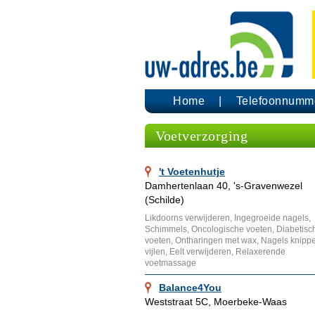
Home
Telefoonnumm
Voetverzorging
't Voetenhutje
Damhertenlaan 40, 's-Gravenwezel
(Schilde)
Likdoorns verwijderen, Ingegroeide nagels,
Schimmels, Oncologische voeten, Diabetisc
voeten, Ontharingen met wax, Nagels knipp
vijlen, Eelt verwijderen, Relaxerende
voetmassage
Balance4You
Weststraat 5C, Moerbeke-Waas