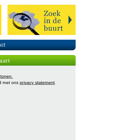
ct
aart
 tonen.
d met ons
privacy statement
.