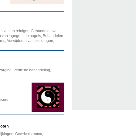
de voeten reinigen, Behandelen van
n van ingegroeide nagels, Behandelen
rns, Verwijderen van eksterogen,
zorging, Pedicure behandeling,
icure
hoten
wijkingen, Gewrichtsreuma,