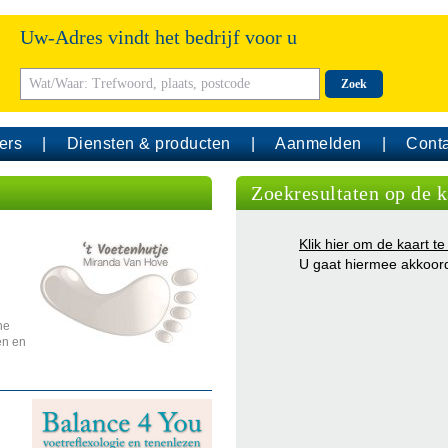
Uw-Adres vindt het bedrijf voor u
Zoek
ers
Diensten & producten
Aanmelden
Conta
Zoekresultaten op de k
Klik hier om de kaart te
U gaat hiermee akkoor
he
en en