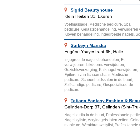
Sigrid Beautyhouse
Klein Heiken 31, Ekeren
Voetmassage, Medische pedicure, Spa
pedicure, Gelaatsbehandeling, Verwijderen v
Kloven behandeling, Ingegroeide nagels, 
Surkeyn Mariska
Eugène Ysayestraat 65, Halle
Ingegroeide nagels behandelen, Eelt
verwijderen, Likdoorns verwijderen,
Gezichtsverzorging, Kalknagel verwijderen,
Epileren van lichaamshaar, Medische
pedicure, Schoonheidssalon in de buurt,
Zelfstandige pedicure, Gespecialiseerde
pedicure
Tatiana Fantasy Fashion & Beau
Gelinden-Dorp 37, Gelinden (Sint-Tru
Nagelstudio in de buurt, Professionele pedic
Nagelstyliste, Acrylnagels laten zetten, Geln
manicure, Wenkbrauw stylist, Professionele 