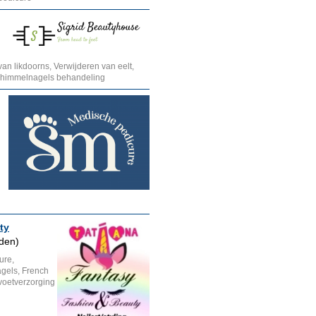
an likdoorns, Verwijderen van eelt,
Schimmelnagels behandeling
ty
iden)
ure,
agels, French
voetverzorging