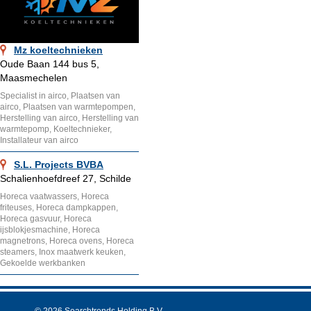
Mz koeltechnieken
Oude Baan 144 bus 5,
Maasmechelen
Specialist in airco, Plaatsen van
airco, Plaatsen van warmtepompen,
Herstelling van airco, Herstelling van
warmtepomp, Koeltechnieker,
Installateur van airco
S.L. Projects BVBA
Schalienhoefdreef 27, Schilde
Horeca vaatwassers, Horeca
friteuses, Horeca dampkappen,
Horeca gasvuur, Horeca
ijsblokjesmachine, Horeca
magnetrons, Horeca ovens, Horeca
steamers, Inox maatwerk keuken,
Gekoelde werkbanken
© 2026 Searchtrends Holding B.V.