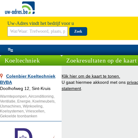
Uw-Adres vindt het bedrijf voor u
Zoek
Koeltechniek
Zoekresultaten op de kaart
Colenbier Koeltechniek
Klik hier om de kaart te tonen.
BVBA
U gaat hiermee akkoord met ons
priva
Doolhofweg 12, Sint-Kruis
statement
.
Warmtepompen, Airconditioning,
Ventilatie, Energie, Koelmeubels,
IJsmachines, Wijnkoeling,
Koelsystemen, Vriescellen,
Gekoelde toonbanken