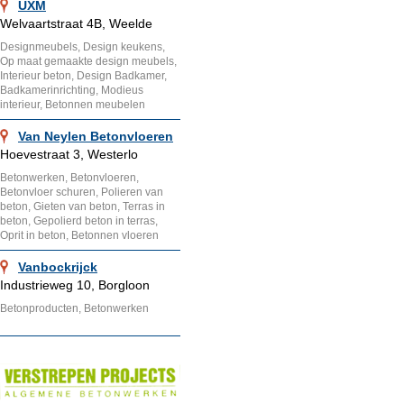
UXM
Welvaartstraat 4B, Weelde
Designmeubels, Design keukens,
Op maat gemaakte design meubels,
Interieur beton, Design Badkamer,
Badkamerinrichting, Modieus
interieur, Betonnen meubelen
Van Neylen Betonvloeren
Hoevestraat 3, Westerlo
Betonwerken, Betonvloeren,
Betonvloer schuren, Polieren van
beton, Gieten van beton, Terras in
beton, Gepolierd beton in terras,
Oprit in beton, Betonnen vloeren
Vanbockrijck
Industrieweg 10, Borgloon
Betonproducten, Betonwerken