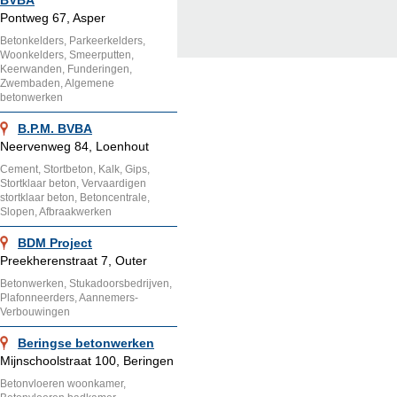
BVBA
Pontweg 67, Asper
Betonkelders, Parkeerkelders,
Woonkelders, Smeerputten,
Keerwanden, Funderingen,
Zwembaden, Algemene
betonwerken
B.P.M. BVBA
Neervenweg 84, Loenhout
Cement, Stortbeton, Kalk, Gips,
Stortklaar beton, Vervaardigen
stortklaar beton, Betoncentrale,
Slopen, Afbraakwerken
BDM Project
Preekherenstraat 7, Outer
Betonwerken, Stukadoorsbedrijven,
Plafonneerders, Aannemers-
Verbouwingen
Beringse betonwerken
Mijnschoolstraat 100, Beringen
Betonvloeren woonkamer,