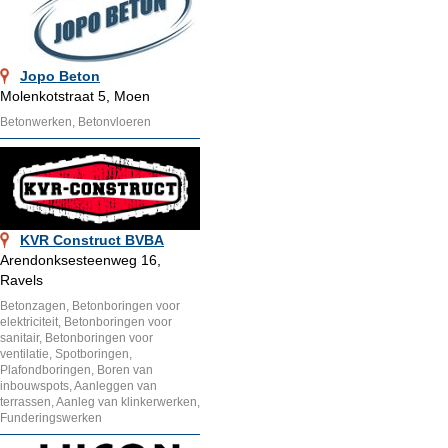
Jopo Beton
Molenkotstraat 5, Moen
Betonwerken, Betonvloeren
KVR Construct BVBA
Arendonksesteenweg 16,
Ravels
Betonzagen, Betonboringen voor
elektriciteit, Betonboringen voor
sanitair, Betonboringen voor
ventilatie, Spotboringen,
Plafondboringen, Boren van
inbouwspots, Aanleggen van
terrassen, Aanleg van klinkerwerken,
Funderingswerken