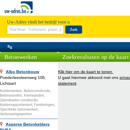
Uw-Adres vindt het bedrijf voor u
Zoek
Betonwerken
Zoekresultaten op de kaart
Albo Betonbouw
Klik hier om de kaart te tonen.
Poederleesteenweg 106,
U gaat hiermee akkoord met ons
priva
Lichtaart
statement
.
Kelderwerken, Betonconstructie,
Betonwanden, Keerwanden,
Zwembaden constructie,
Keldersappartement, Funderingen,
Specifieke betonwerken,
Verbouwingswerken
Asperse Betonkelders