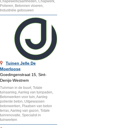
Chapewerkzaamheden, Chapwerk,
Polieren, Betonnen vloeren,
Industriële gebouwen
Tuinen Jelle De
Moerloose
Goedingenstraat 15, Sint-
Denijs-Westrem
Tuinman in de buurt, Totale
tuinaanleg, Aanleg van tuinpaden,
Betonwerken voor tuin, Aanleg
polierde beton, Uitgewassen
betonwerken, Plaatsen van beton
terras, Aanleg van gazon, Totale
tuinrenovatie, Specialist in
tuinwerken