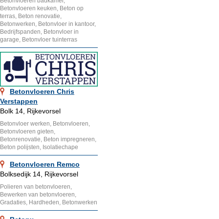
Betonvloeren badkamer,
Betonvloeren keuken, Beton op
terras, Beton renovatie,
Betonwerken, Betonvloer in kantoor,
Bedrijfspanden, Betonvloer in
garage, Betonvloer tuinterras
Betonvloeren Chris
Verstappen
Bolk 14, Rijkevorsel
Betonvloer werken, Betonvloeren,
Betonvloeren gieten,
Betonrenovatie, Beton impregneren,
Beton polijsten, Isolatiechape
Betonvloeren Remco
Bolksedijk 14, Rijkevorsel
Polieren van betonvloeren,
Bewerken van betonvloeren,
Gradaties, Hardheden, Betonwerken