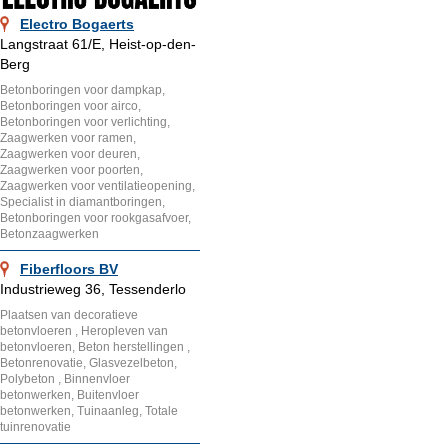
Electro Bogaerts
Langstraat 61/E, Heist-op-den-
Berg
Betonboringen voor dampkap,
Betonboringen voor airco,
Betonboringen voor verlichting,
Zaagwerken voor ramen,
Zaagwerken voor deuren,
Zaagwerken voor poorten,
Zaagwerken voor ventilatieopening,
Specialist in diamantboringen,
Betonboringen voor rookgasafvoer,
Betonzaagwerken
Fiberfloors BV
Industrieweg 36, Tessenderlo
Plaatsen van decoratieve
betonvloeren , Heropleven van
betonvloeren, Beton herstellingen ,
Betonrenovatie, Glasvezelbeton,
Polybeton , Binnenvloer
betonwerken, Buitenvloer
betonwerken, Tuinaanleg, Totale
tuinrenovatie