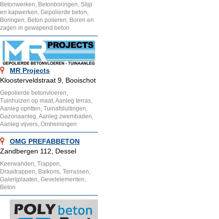
Betonwerken, Betonboringen, Slijp
en kapwerken, Gepolierde beton,
Boringen, Beton polieren, Boren en
zagen in gewapend beton
MR Projects
Kloosterveldstraat 9, Booischot
Gepolierde betonvloeren,
Tuinhuizen op maat, Aanleg terras,
Aanleg opritten, Tuinafsluitingen,
Gazonaanleg, Aanleg zwembaden,
Aanleg vijvers, Omheiningen
OMG PREFABBETON
Zandbergen 112, Dessel
Keerwanden, Trappen,
Draaitrappen, Balkons, Terrassen,
Galerijplaaten, Gevelelementen,
Beton