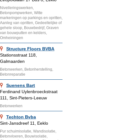
Nivelleringswerken,
Betonpompwerken, Witte
markeringen op parkings en opritten,
Aanleg van opritten, Gedeeltelijke of
gehele sloop, Bouwbedrijf, Graven
van bouwputten en kelders,
Omheiningen
Structure Floors BVBA
Stationsstraat 118,
Galmaarden
Betonwerken, Betonherstelling,
Betonreparatie
Suenens Bart
Ferdinand Uylenbroeckstraat
111, Sint-Pieters-Leeuw
Betonwerken
Techton Bvba
Sint-Jansdreef 11, Eeklo
Pur schuimisolatie, Wandisolatie,
Betonvloeren, Bouwisolatie,