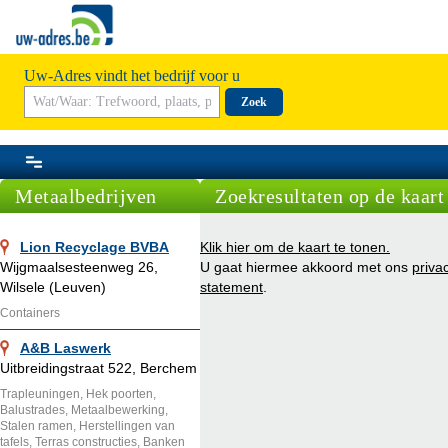
Uw-Adres vindt het bedrijf voor u
Zoek
Metaalbedrijven
Zoekresultaten op de kaart
Lion Recyclage BVBA
Klik hier om de kaart te tonen.
Wijgmaalsesteenweg 26,
U gaat hiermee akkoord met ons
priva
Wilsele (Leuven)
statement
.
Containers
A&B Laswerk
Uitbreidingstraat 522, Berchem
Trapleuningen, Hek poorten,
Balustrades, Metaalbewerking,
Stalen ramen, Herstellingen van
tafels, Terras constructies, Banken