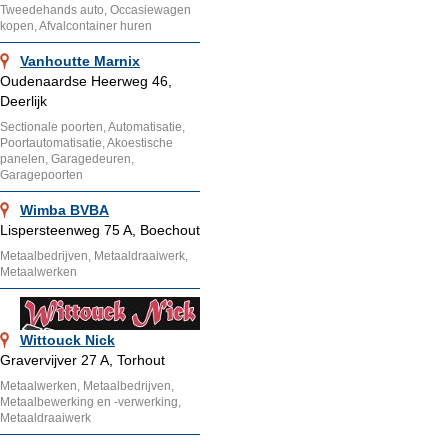
Tweedehands auto, Occasiewagen
kopen, Afvalcontainer huren
Vanhoutte Marnix
Oudenaardse Heerweg 46,
Deerlijk
Sectionale poorten, Automatisatie,
Poortautomatisatie, Akoestische
panelen, Garagedeuren,
Garagepoorten
Wimba BVBA
Lispersteenweg 75 A, Boechout
Metaalbedrijven, Metaaldraaiwerk,
Metaalwerken
Wittouck Nick
Gravervijver 27 A, Torhout
Metaalwerken, Metaalbedrijven,
Metaalbewerking en -verwerking,
Metaaldraaiwerk