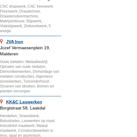
CNC draaiwerk, CNC freeswerk,
Freeswerk, Draaderosie,
Draaderodeermachine,
Matrijzenbouw, Slijpwerk,
Vlakslijpwerk, Zinkvonkwerk, 5
assige
JVA Iron
Jozef Vermaesenplein 19,
Malderen
Oude metalen, Metaalbedrijf,
Ophalen van oude metalen,
Demonteerwerken, Demontage van
metalen constructies, Algemeen
snoeiwerken, Tuinonderhoud,
Snoeien van struiken, Bomen en
planten verzorgen
KK&C Laswerken
Borgtstraat 58, Laakdal
Herstellen, Smeedwerk,
Balustrades, Laswerken op maat,
Industriëel maatwerk, Metaal
maatwerk, Constructiewerken in
inox, staal en aluminium,