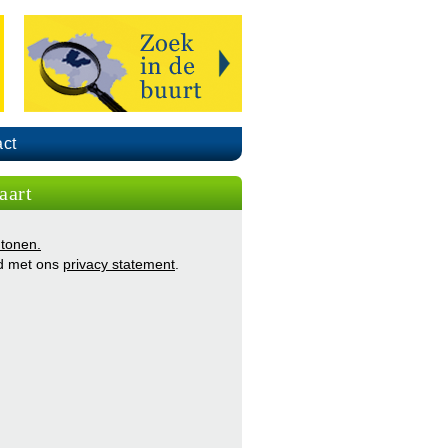
ct
aart
 tonen.
d met ons
privacy statement
.