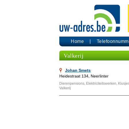
Home
Telefoonnumm
Valkerij
Johan Smets
Heidestraat 134, Neerlinter
Dierenpensions, Elektriciteitswerken, Klusj
Valkerij