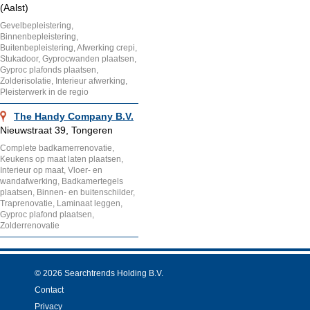
(Aalst)
Gevelbepleistering,
Binnenbepleistering,
Buitenbepleistering, Afwerking crepi,
Stukadoor, Gyprocwanden plaatsen,
Gyproc plafonds plaatsen,
Zolderisolatie, Interieur afwerking,
Pleisterwerk in de regio
The Handy Company B.V.
Nieuwstraat 39, Tongeren
Complete badkamerrenovatie,
Keukens op maat laten plaatsen,
Interieur op maat, Vloer- en
wandafwerking, Badkamertegels
plaatsen, Binnen- en buitenschilder,
Traprenovatie, Laminaat leggen,
Gyproc plafond plaatsen,
Zolderrenovatie
© 2026 Searchtrends Holding B.V.
Contact
Privacy