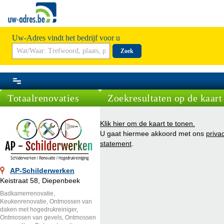
Uw-Adres vindt het bedrijf voor u
Zoek
Totaalrenovaties
Zoekresultaten op de kaart
Klik hier om de kaart te tonen.
U gaat hiermee akkoord met ons
priva
statement
.
AP-Schilderwerken
Keistraat 58, Diepenbeek
Badkamerrenovatie,
Keukenrenovatie, Ontmossen van
daken met hogedrukreiniger,
Ontmossen van gevels, Ontmossen