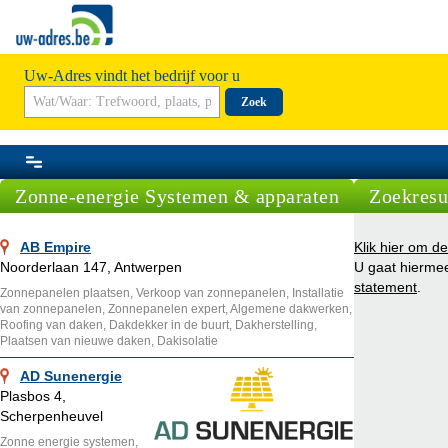
Uw-Adres vindt het bedrijf voor u
Zoek
Zonne-energie Systemen & apparaten
Zoekresu
AB Empire
Klik hier om de
Noorderlaan 147, Antwerpen
U gaat hierme
statement
.
Zonnepanelen plaatsen, Verkoop van zonnepanelen, Installatie
van zonnepanelen, Zonnepanelen expert, Algemene dakwerken,
Roofing van daken, Dakdekker in de buurt, Dakherstelling,
Plaatsen van nieuwe daken, Dakisolatie
AD Sunenergie
Plasbos 4,
Scherpenheuvel
Zonne energie systemen,