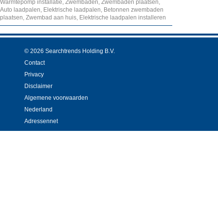
Warmtepomp installatie, Zwembaden, Zwembaden plaatsen,
Auto laadpalen, Elektrische laadpalen, Betonnen zwembaden
plaatsen, Zwembad aan huis, Elektrische laadpalen installeren
© 2026 Searchtrends Holding B.V.
Contact
Privacy
Disclaimer
Algemene voorwaarden
Nederland
Adressennet