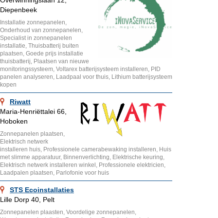
Overwinningslaan 12,
Diepenbeek
Installatie zonnepanelen,
Onderhoud van zonnepanelen,
Specialist in zonnepanelen
installatie, Thuisbatterij buiten
plaatsen, Goede prijs installatie
thuisbatterij, Plaatsen van nieuwe
monitoringssysteem, Voltarex batterijsysteem installeren, PID
panelen analyseren, Laadpaal voor thuis, Lithium batterijsysteem
kopen
Riwatt
Maria-Henriëttalei 66,
Hoboken
Zonnepanelen plaatsen,
Elektrisch netwerk
installeren huis, Professionele camerabewaking installeren, Huis
met slimme apparatuur, Binnenverlichting, Elektrische keuring,
Elektrisch netwerk installeren winkel, Professionele elektricien,
Laadpalen plaatsen, Parlofonie voor huis
STS Ecoinstallaties
Lille Dorp 40, Pelt
Zonnepanelen plaasten, Voordelige zonnepanelen,