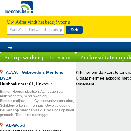
Uw-Adres vindt het bedrijf voor u
Zoek
Schrijnwerkerij - Interieur
Zoekresultaten op d
A.A.S. - Gebroeders Mentens
Klik hier om de kaart te tonen
BVBA
U gaat hiermee akkoord met
Hulshoekstraat 61, Linkhout
statement
.
Binnen vloeren plaatsen, Aanleggen van
buitenvloeren, Schrijnwerkerij,
Binnenschrijnwerker, Gyproc werkzaamheden,
Schilderwerken binnenhuis, Gevelbekleding,
Keukens op maat gemaakt, Dressings op maat
gemaakt, Terrassen aanleggen
AB-Wood