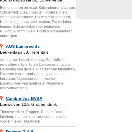
Koolskampstraat 82, Lichtervelde
Binnendeuren op maat, Buitendeuren plaatsen,
Schrijnwerk totaalprojecten, Professionele
schrijnwerker vinden, Houten trap specialist,
Houten bijgebouw laten maken, Parket laten
leggen, Schrijnwerker voor bedrijven,
Ruwbouw schrijnwerk, Houten binnendeuren
ontwerpen
AGS Lambrechts
Beukenlaan 39, Herentals
Aanleg van houtskeletbouw, Specialist in
renovatiewerken, Totale badkamerrenovatie,
Bekleding van gevels, Plaatsen van tuinhuizen,
Plaatsen van carports, Aanleg van houten
terrassen, Algemene schrijnwerken,
Bijgebouwen van houtskelet, Algemene
renovatiewerken
Cambré Jos BVBA
Bouwelven 12A, Grobbendonk
Timmerwerken, Trappen, Ramen, Deuren,
Interieur, Interieur voor rusthuizen, Interieur
voor klinieken, Maatwerk
Dumont T & S