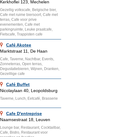
Kerkhoflei 123, Mechelen
Gezellig volkscafe, Belgische bier,
Cafe met ruime biersoort, Cafe met
terras, Cafe voor prive
evenementen, Cafe met
parkingruimte, Leuke praatcafe,
Fietscafe, Trappisten cafe
Café Akotee
Marktstraat 11, De Haan
Cafe, Taverne, Nachtbar, Events,
Zonneterras, Open terras,
Degustatiebieren, Wijnen, Dranken,
Gezelllige cafe
Café Buffet
Nicolaylaan 40, Leopoldsburg
Taverne, Lunch, Eetcafé, Brasserie
Cafe D'entreprise
Naamsestraat 18, Leuven
Lounge bar, Restaurant, Cocktailbar,
Cafe, Bistro, Restaurant voor