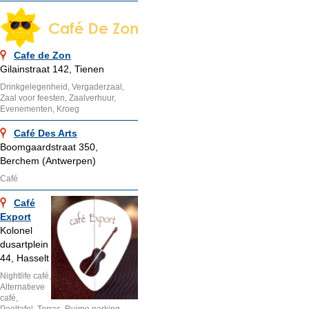
Cafe de Zon
Gilainstraat 142, Tienen
Drinkgelegenheid, Vergaderzaal,
Zaal voor feesten, Zaalverhuur,
Evenementen, Kroeg
Café Des Arts
Boomgaardstraat 350,
Berchem (Antwerpen)
Café
Café
Export
Kolonel
dusartplein
44, Hasselt
Nightlife café,
Alternatieve
café,
Pooltafel, Terras, Ruime parking,