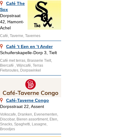
Café The
Sox
Dorpstraat
42, Hamont-
Achel
Café, Taverne, Tavernes
Café ’t Een en ’t Ander
Schuiferskapelle-Dorp 3, Tielt
Café met terras, Brasserie Tielt,
Biercafé , Wijncafé, Terras
Fietsroutes, Dorpswinkel
Café-Taverne Congo
Dorpsstraat 22, Assent
Volkscafe, Dranken, Evenementen,
Discobar, Bieren assortiment, Eten,
Snacks, Spaghetti, Lasagne,
Broodjes