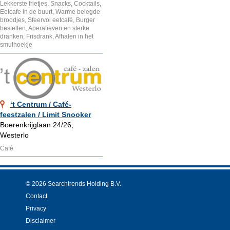
Lekkerste frietjes, Snacks, Cocktails,
Eetcafe in de buurt, Warme belegde
broodjes, Sfeervol eetcafé, Burger
bestellen, Aperatieven en sterke
dranken, Frisdrank, Afhalen in het
smulhoekje
‘t Centrum / Café-
feestzalen / Limit Snooker
Boerenkrijglaan 24/26,
Westerlo
Café
© 2026 Searchtrends Holding B.V.
Contact
Privacy
Disclaimer