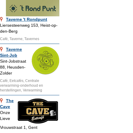
Taverne 't Rondpunt
Liersesteenweg 153, Heist-op-
den-Berg
Café, Taverne, Tavernes
Taverne
Sint-Job
Sint-Jobstraat
88, Heusden-
Zolder
Café, Eetcafés, Centrale
verwarming-onderhoud en
herstellingen, Verwarming
The
Cave
Onze
Lieve
Vrouwstraat 1, Gent