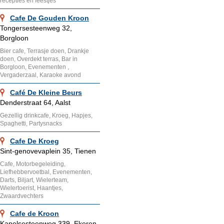
recepties en feestjes
Cafe De Gouden Kroon
Tongersesteenweg 32,
Borgloon
Bier cafe, Terrasje doen, Drankje
doen, Overdekt terras, Bar in
Borgloon, Evenementen ,
Vergaderzaal, Karaoke avond
Café De Kleine Beurs
Denderstraat 64, Aalst
Gezellig drinkcafe, Kroeg, Hapjes,
Spaghetti, Partysnacks
Cafe De Kroeg
Sint-genovevaplein 35, Tienen
Cafe, Motorbegeleiding,
Liefhebbervoetbal, Evenementen,
Darts, Biljart, Wielerteam,
Wielertoerist, Haantjes,
Zwaardvechters
Cafe de Kroon
Kapelsesteenweg 339, Ekeren