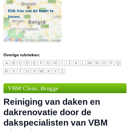
Klik hier om de kaart te
tonen.
Overige rubrieken:
A
B
C
D
E
F
G
H
I
J
K
L
M
N
O
P
Q
R
S
T
U
V
W
X
Y
Z
VBM Clean, Brugge
Reiniging van daken en
dakrenovatie door de
dakspecialisten van VBM