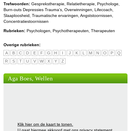
Trefwoorden:
Gesprekstherapie, Relatietherapie, Psychologe,
Burn-outs Depressies Trauma’s, Overwinningen, Lifecoach,
Slaaploosheid, Traumatische ervaringen, Angststoornissen,
Concentratiestoornissen
Rubrieken:
Psychologen
,
Psychotherapeuten
,
Therapeuten
Overige rubrieken:
A
B
C
D
E
F
G
H
I
J
K
L
M
N
O
P
Q
R
S
T
U
V
W
X
Y
Z
Aga Boes, Wellen
Klik hier om de kaart te tonen.
U gaat hiermee akkoord met ons
privacy statement
.