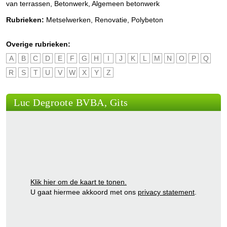
van terrassen, Betonwerk, Algemeen betonwerk
Rubrieken:
Metselwerken
,
Renovatie
,
Polybeton
Overige rubrieken:
A
B
C
D
E
F
G
H
I
J
K
L
M
N
O
P
Q
R
S
T
U
V
W
X
Y
Z
Luc Degroote BVBA, Gits
Klik hier om de kaart te tonen.
U gaat hiermee akkoord met ons
privacy statement
.