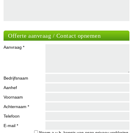
Offerte aanvraag / Contact opnemen
Aanvraag *
Bedrijfsnaam
Aanhef
Voornaam
Achternaam *
Telefoon
E-mail *
Neem a.u.b. kennis van onze
privacy verklaring
.