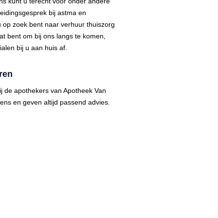
ns kunt u terecht voor onder andere
eidingsgesprek bij astma en
u op zoek bent naar verhuur thuiszorg
aat bent om bij ons langs te komen,
len bij u aan huis af.
ren
bij de apothekers van Apotheek Van
ens en geven altijd passend advies.