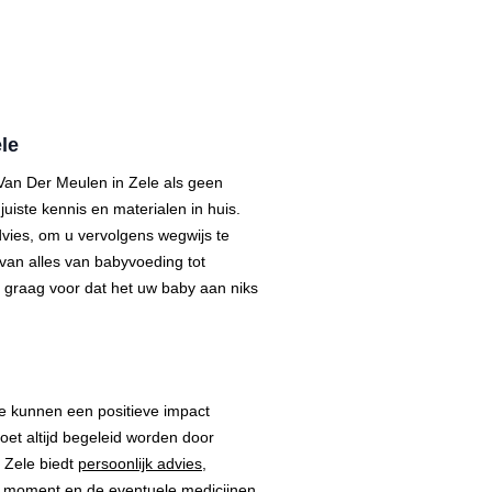
ele
Van Der Meulen in Zele als geen
iste kennis en materialen in huis.
ies, om u vervolgens wegwijs te
 van alles van babyvoeding tot
 graag voor dat het uw baby aan niks
e kunnen een positieve impact
t altijd begeleid worden door
 Zele biedt
persoonlijk advies
,
 moment en de eventuele medicijnen