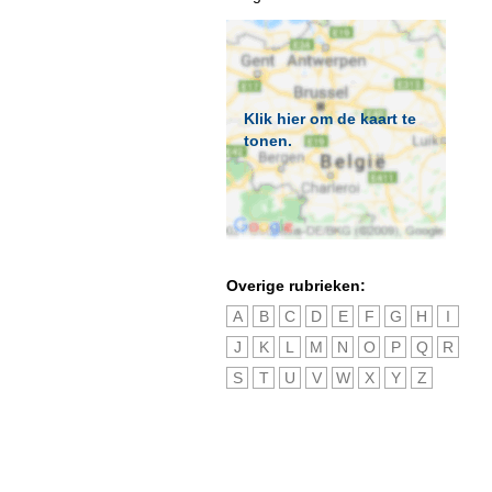
Klik hier om de kaart te
tonen.
Overige rubrieken:
A
B
C
D
E
F
G
H
I
J
K
L
M
N
O
P
Q
R
S
T
U
V
W
X
Y
Z