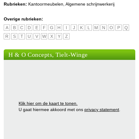
Rubrieken:
Kantoormeubelen
,
Algemene schrijnwerkerij
Overige rubrieken:
A
B
C
D
E
F
G
H
I
J
K
L
M
N
O
P
Q
R
S
T
U
V
W
X
Y
Z
H & O Concepts, Tielt-Winge
Klik hier om de kaart te tonen.
U gaat hiermee akkoord met ons
privacy statement
.