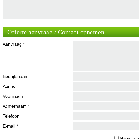
Offerte aanvraag / Contact opnemen
Aanvraag *
Bedrijfsnaam
Aanhef
Voornaam
Achternaam *
Telefoon
E-mail *
Neem a.u.