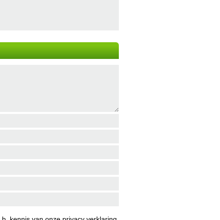
b. kennis van onze
privacy verklaring
.