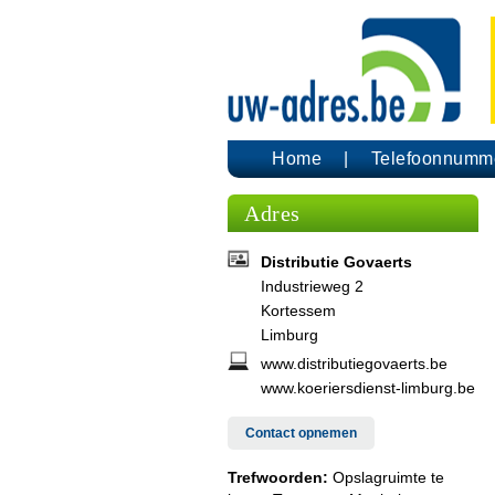
Home
Telefoonnumm
Adres
Distributie Govaerts
Industrieweg 2
Kortessem
Limburg
www.distributiegovaerts.be
www.koeriersdienst-limburg.be
Contact opnemen
Trefwoorden:
Opslagruimte te