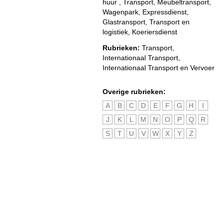
huur , Transport, Meubeltransport,
Wagenpark, Expressdienst,
Glastransport, Transport en
logistiek, Koeriersdienst
Rubrieken:
Transport
,
Internationaal Transport
,
Internationaal Transport en Vervoer
Overige rubrieken:
A
B
C
D
E
F
G
H
I
J
K
L
M
N
O
P
Q
R
S
T
U
V
W
X
Y
Z