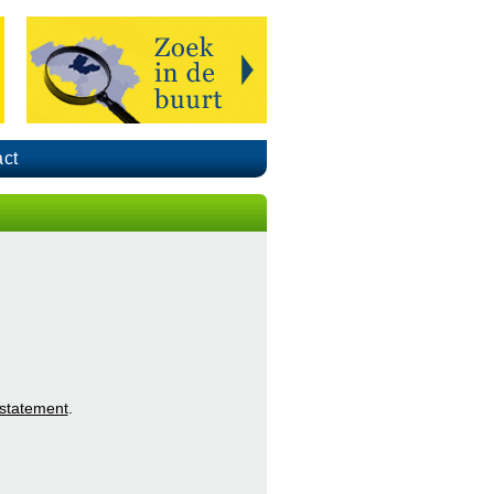
ct
 statement
.