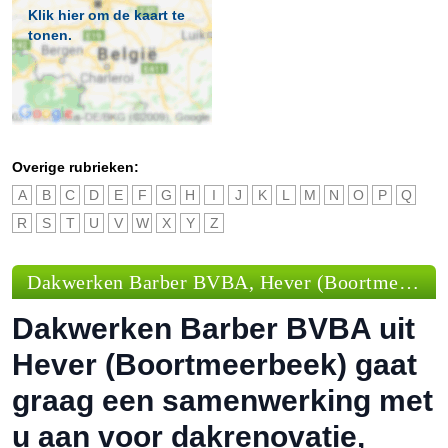
Klik hier om de kaart te
tonen.
Overige rubrieken:
A
B
C
D
E
F
G
H
I
J
K
L
M
N
O
P
Q
R
S
T
U
V
W
X
Y
Z
Dakwerken Barber BVBA, Hever (Boortmeerbeek)
Dakwerken Barber BVBA uit
Hever (Boortmeerbeek) gaat
graag een samenwerking met
u aan voor dakrenovatie,