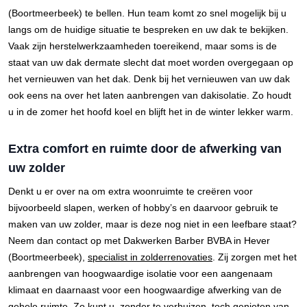
(Boortmeerbeek) te bellen. Hun team komt zo snel mogelijk bij u
langs om de huidige situatie te bespreken en uw dak te bekijken.
Vaak zijn herstelwerkzaamheden toereikend, maar soms is de
staat van uw dak dermate slecht dat moet worden overgegaan op
het vernieuwen van het dak. Denk bij het vernieuwen van uw dak
ook eens na over het laten aanbrengen van dakisolatie. Zo houdt
u in de zomer het hoofd koel en blijft het in de winter lekker warm.
Extra comfort en ruimte door de afwerking van
uw zolder
Denkt u er over na om extra woonruimte te creëren voor
bijvoorbeeld slapen, werken of hobby’s en daarvoor gebruik te
maken van uw zolder, maar is deze nog niet in een leefbare staat?
Neem dan contact op met Dakwerken Barber BVBA in Hever
(Boortmeerbeek),
specialist in zolderrenovaties
. Zij zorgen met het
aanbrengen van hoogwaardige isolatie voor een aangenaam
klimaat en daarnaast voor een hoogwaardige afwerking van de
gehele ruimte. Zo kunt u, zonder te verhuizen, toch genieten van