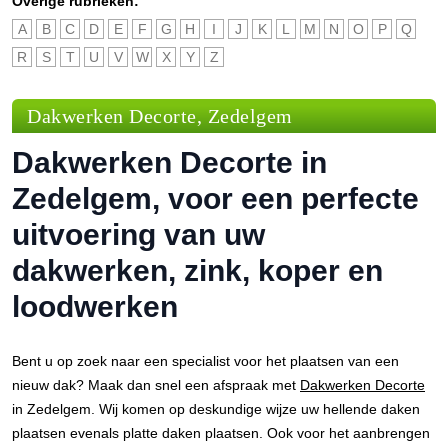
Overige rubrieken:
A
B
C
D
E
F
G
H
I
J
K
L
M
N
O
P
Q
R
S
T
U
V
W
X
Y
Z
Dakwerken Decorte, Zedelgem
Dakwerken Decorte in
Zedelgem, voor een perfecte
uitvoering van uw
dakwerken, zink, koper en
loodwerken
Bent u op zoek naar een specialist voor het plaatsen van een
nieuw dak? Maak dan snel een afspraak met
Dakwerken Decorte
in Zedelgem. Wij komen op deskundige wijze uw hellende daken
plaatsen evenals platte daken plaatsen. Ook voor het aanbrengen