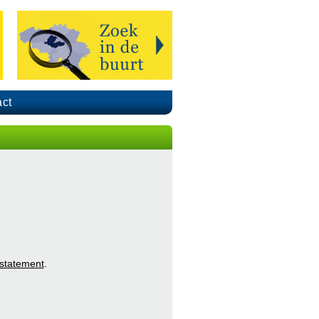
ct
 statement
.