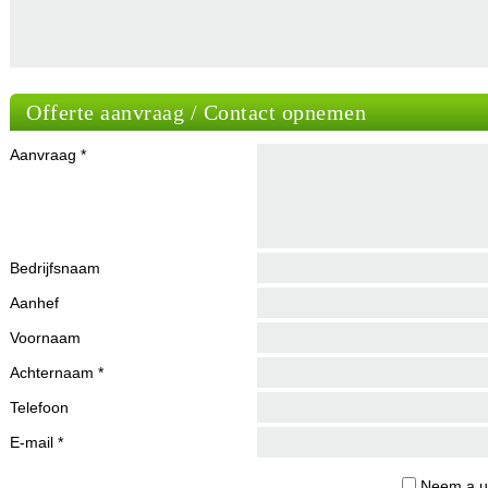
Offerte aanvraag / Contact opnemen
Aanvraag *
Bedrijfsnaam
Aanhef
Voornaam
Achternaam *
Telefoon
E-mail *
Neem a.u.