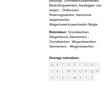
parkings, Grondwerkzaamheden,
Bestratingswerken, Aanleggen van
wegen , Ontbossen,
Rioleringswerker, Aannemer
wegenwerker,
Wegeniswerkzaamheden Belgie
Rubrieken:
Grondwerken
,
Wegenbouw
,
Aannemers -
Grondwerken
,
Wegeniswerken
,
Aannemers - Wegeniswerken
Overige rubrieken:
A
B
C
D
E
F
G
H
I
J
K
L
M
N
O
P
Q
R
S
T
U
V
W
X
Y
Z