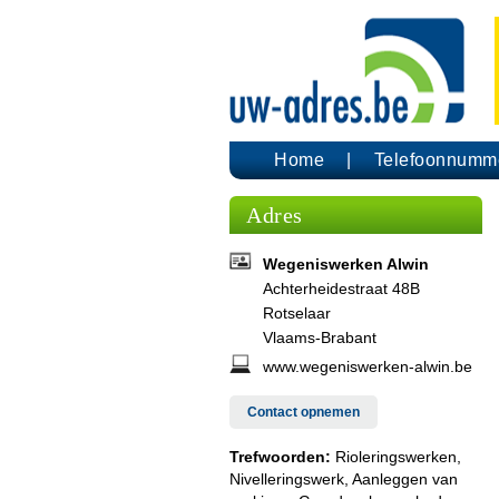
Home
Telefoonnumm
Adres
Wegeniswerken Alwin
Achterheidestraat 48B
Rotselaar
Vlaams-Brabant
www.wegeniswerken-alwin.be
Contact opnemen
Trefwoorden:
Rioleringswerken,
Nivelleringswerk, Aanleggen van