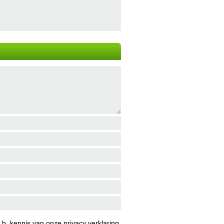
b. kennis van onze
privacy verklaring
.