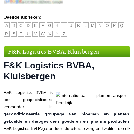
Overige rubrieken:
A
B
C
D
E
F
G
H
I
J
K
L
M
N
O
P
Q
R
S
T
U
V
W
X
Y
Z
F&K Logistics BVBA, Kluisbergen
F&K Logistics BVBA,
Kluisbergen
F&K Logistics BVBA is
een gespecialiseerd
vervoerder in
geconditioneerde groupage van bloemen en planten,
gekoelde en diepgevroren goederen en pharma producten
.
F&K Logistics BVBA garandeert de uiterste zorg en kwaliteit die elk