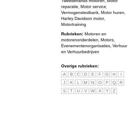
Tweedehands motoren, Motor
reparatie, Motor service,
Vermogenstestbank, Motor huren,
Harley Davidson motor,
Motortraining
Rubrieken:
Motoren en
motorenonderdelen
,
Motors
,
Evenementenorganisaties
,
Verhuur
en Verhuurbedrijven
Overige rubrieken:
A
B
C
D
E
F
G
H
I
J
K
L
M
N
O
P
Q
R
S
T
U
V
W
X
Y
Z