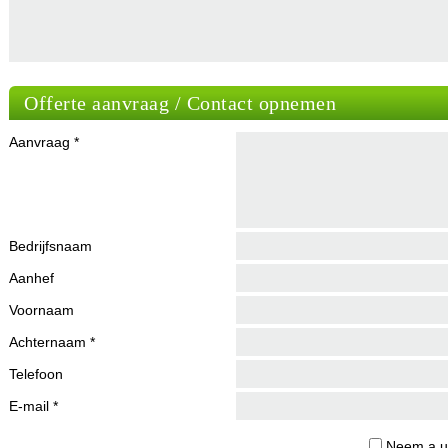
Offerte aanvraag / Contact opnemen
Aanvraag *
Bedrijfsnaam
Aanhef
Voornaam
Achternaam *
Telefoon
E-mail *
Neem a.u.