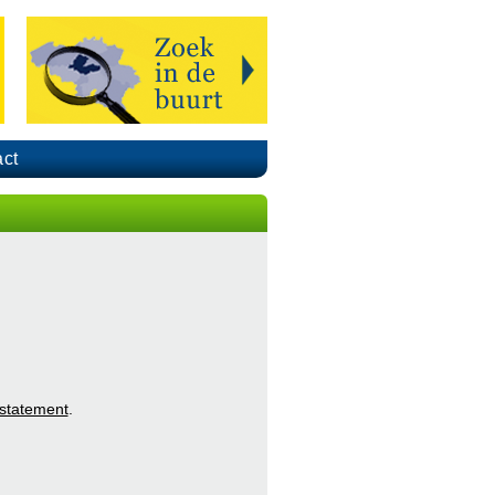
ct
 statement
.