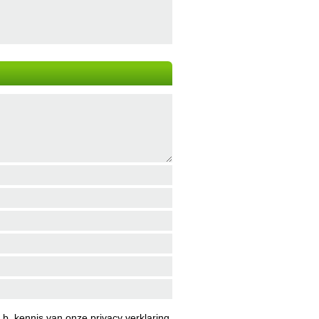
b. kennis van onze
privacy verklaring
.