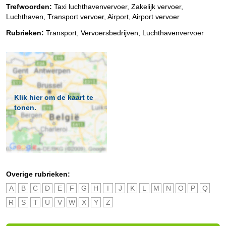
Trefwoorden:
Taxi luchthavenvervoer, Zakelijk vervoer,
Luchthaven, Transport vervoer, Airport, Airport vervoer
Rubrieken:
Transport
,
Vervoersbedrijven
,
Luchthavenvervoer
Klik hier om de kaart te
tonen.
Overige rubrieken:
A
B
C
D
E
F
G
H
I
J
K
L
M
N
O
P
Q
R
S
T
U
V
W
X
Y
Z