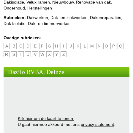
Dakisolatie, Velux ramen, Nieuwbouw, Renovatie van dak,
Onderhoud, Herstellingen
Rubrieken:
Dakwerken
,
Dak- en zinkwerken
,
Dakenreparaties
,
Dak Isolatie
,
Dak- en timmerwerken
Overige rubrieken:
A
B
C
D
E
F
G
H
I
J
K
L
M
N
O
P
Q
R
S
T
U
V
W
X
Y
Z
Dazilo BVBA, Deinze
Klik hier om de kaart te tonen.
U gaat hiermee akkoord met ons
privacy statement
.