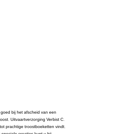
 goed bij het afscheid van een
ost. Uitvaartverzorging Verbist C.
t prachtige troostboeketten vindt.
speciale creaties kunt u bij