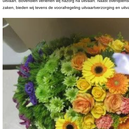
uitvaart. Bovendien verlenen wij nazorg na uitvaart. Naast overlijde
zaken, bieden wij tevens de voorafregeling uitvaartverzorging en uit