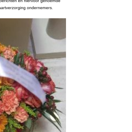
nsberichten en hiervoor genoemde
vaartverzorging ondernemers.