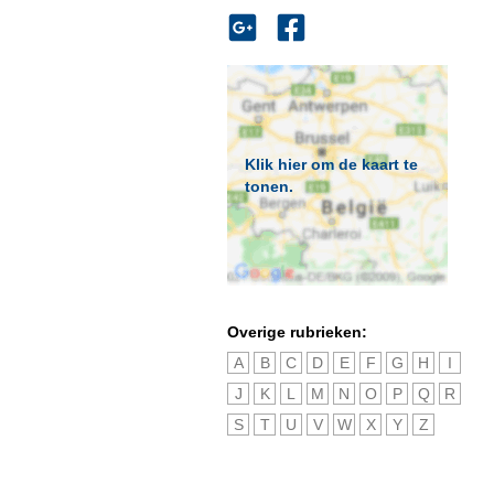
Klik hier om de kaart te
tonen.
Overige rubrieken:
A
B
C
D
E
F
G
H
I
J
K
L
M
N
O
P
Q
R
S
T
U
V
W
X
Y
Z