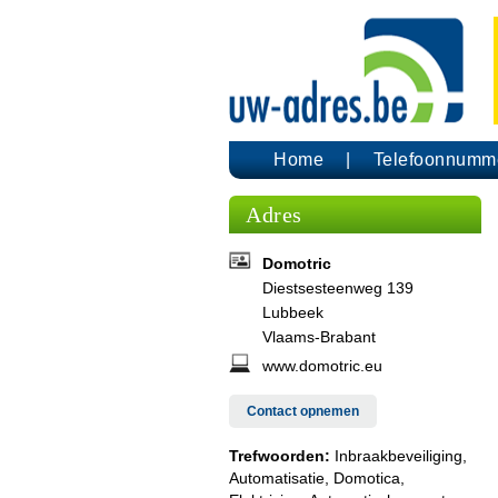
Home
Telefoonnumm
Adres
Domotric
Diestsesteenweg 139
Lubbeek
Vlaams-Brabant
www.domotric.eu
Contact opnemen
Trefwoorden:
Inbraakbeveiliging,
Automatisatie, Domotica,