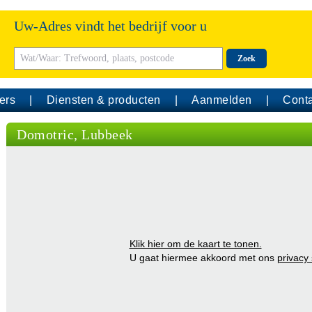
Uw-Adres vindt het bedrijf voor u
Zoek
ers
Diensten & producten
Aanmelden
Conta
Domotric, Lubbeek
Klik hier om de kaart te tonen.
U gaat hiermee akkoord met ons
privacy