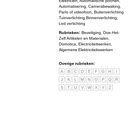
Elektricien, Automatische poorten,
Automatisering, Camerabewaking,
Parlo of videofoon, Buitenverlichting
Tuinverlichting Binnenverlichting,
Led verlichting
Rubrieken:
Beveiliging
,
Doe-Het-
Zelf Artikelen en Materialen
,
Domotica
,
Electriciteitwerken
,
Algemene Elektriciteitswerken
Overige rubrieken:
A
B
C
D
E
F
G
H
I
J
K
L
M
N
O
P
Q
R
S
T
U
V
W
X
Y
Z