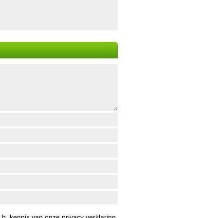
b. kennis van onze
privacy verklaring
.