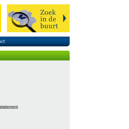
ct
 statement
.