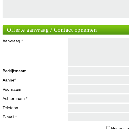
Offerte aanvraag / Contact opnemen
Aanvraag *
Bedrijfsnaam
Aanhef
Voornaam
Achternaam *
Telefoon
E-mail *
Neem a.u.