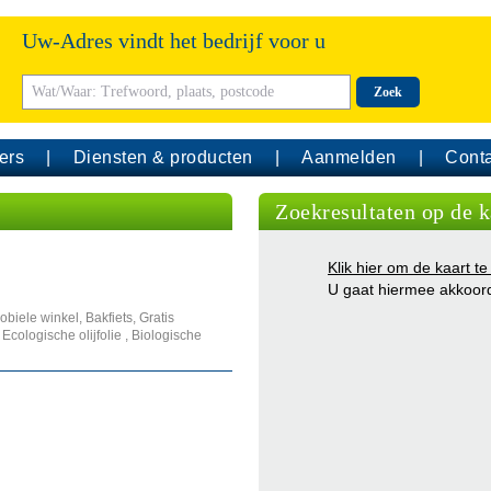
Uw-Adres vindt het bedrijf voor u
Zoek
ers
Diensten & producten
Aanmelden
Conta
Zoekresultaten op de k
Klik hier om de kaart te
U gaat hiermee akkoor
obiele winkel, Bakfiets, Gratis
Ecologische olijfolie , Biologische