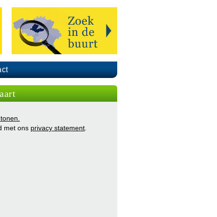
ct
aart
 tonen.
d met ons
privacy statement
.