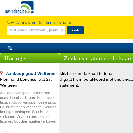
Uw-Adres vindt het bedrijf voor u
Zoek
Horloges
Zoekresultaten op de kaart
Aankoop goud Wetteren
Klik hier om de kaart te tonen.
Florimond Leirensstraat 27,
U gaat hiermee akkoord met ons
priva
Wetteren
statement
.
Aankoop van goud, Inkoop van
goud, Goud verkopen, Gratis goud
taxatie, Goud verkopen beste prijs,
Goud verkopen voor cash, Gouden
horloges verkopen, Goudstaven
verkopen, Zilveren bestek laten
taxeren, Gouden munten verkopen