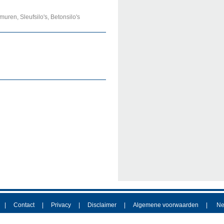
ren, Sleufsilo's, Betonsilo's
Contact
Privacy
Disclaimer
Algemene voorwaarden
Ne