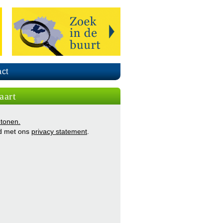
ct
aart
 tonen.
d met ons
privacy statement
.