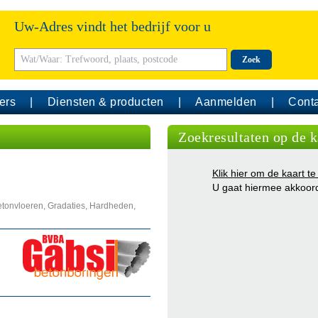
Uw-Adres vindt het bedrijf voor u
Zoek
ers
Diensten & producten
Aanmelden
Conta
Zoekresultaten op de k
Klik hier om de kaart te
U gaat hiermee akkoor
etonvloeren, Gradaties, Hardheden,