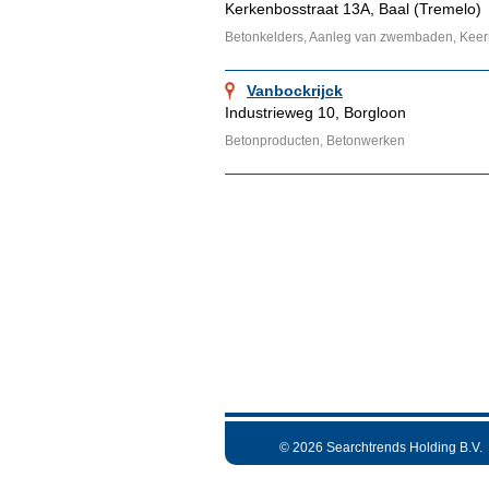
Kerkenbosstraat 13A, Baal (Tremelo)
Betonkelders, Aanleg van zwembaden, Keermu
Vanbockrijck
Industrieweg 10, Borgloon
Betonproducten, Betonwerken
© 2026 Searchtrends Holding B.V.