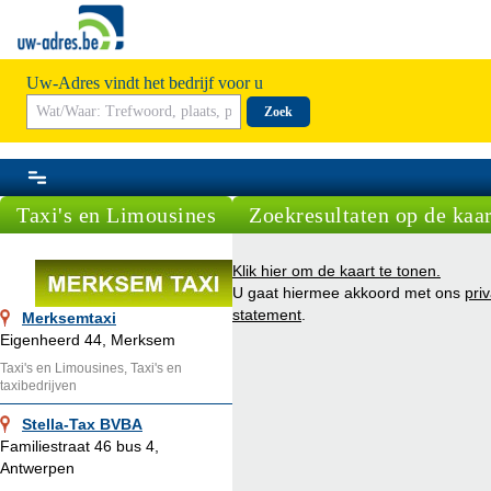
Uw-Adres vindt het bedrijf voor u
Zoek
Taxi's en Limousines
Zoekresultaten op de kaar
Klik hier om de kaart te tonen.
U gaat hiermee akkoord met ons
pri
statement
.
Merksemtaxi
Eigenheerd 44, Merksem
Taxi's en Limousines, Taxi's en
taxibedrijven
Stella-Tax BVBA
Familiestraat 46 bus 4,
Antwerpen