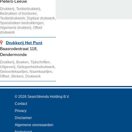
Pieters-Leeuw
Drukkerij, Textieldrukkerij,
Bedrukken of borduren,
Textieldrukwerk, Digitaal drukwerk,
Spandoeken bedrukkingen,
Algemene drukkerij, Offset
drukwerk
Drukkerij Het Punt
Baasrodestraat 118,
Dendermonde
Drukkerij, Boeken, Tijdschriften,
Uitgeverij, Gelegenheidsdrukwerk,
Geboortekaartjes, Naamkaartjes,
Offset, Stickers, Drukwerk
© 2026 Searchtrends Holding B.V.
Contact
Privacy
Disclaimer
Algemene voorwaarden