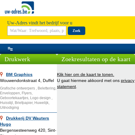
Uw-Adres vindt het bedrijf voor u
Zoek
Drukwerk
Zoekresultaten op de kaart
BM Graphics
Klik hier om de kaart te tonen.
Wouwendonkstraat 4, Duffel
U gaat hiermee akkoord met ons
privacy
statement
.
Grafische ontwerpers , Belettering,
Enveloppen, Flyers,
Geboortekaartjes, Logo design ,
Huisstijl, Briefpapier, Huwelijk,
Uitnodiging
Drukkerij DV Wauters
Hugo
Bergensesteenweg 420, Sint-