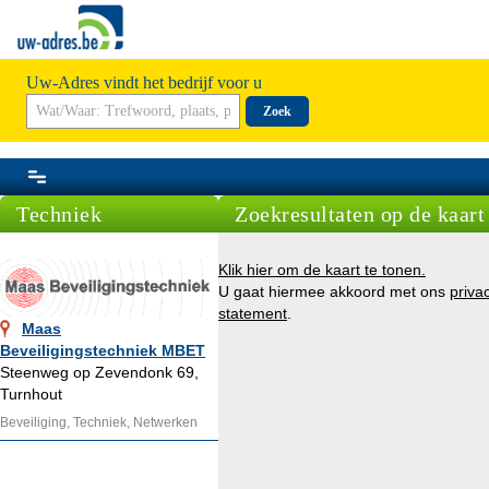
Uw-Adres vindt het bedrijf voor u
Zoek
Techniek
Zoekresultaten op de kaart
Klik hier om de kaart te tonen.
U gaat hiermee akkoord met ons
priva
statement
.
Maas
Beveiligingstechniek MBET
Steenweg op Zevendonk 69,
Turnhout
Beveiliging, Techniek, Netwerken