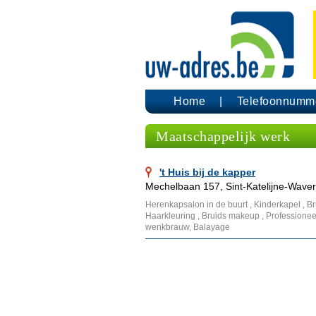
Home
Telefoonnumm
Maatschappelijk werk
't Huis bij de kapper
Mechelbaan 157, Sint-Katelijne-Waver
Herenkapsalon in de buurt , Kinderkapel , B
Haarkleuring , Bruids makeup , Professioneel
wenkbrauw, Balayage