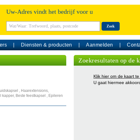
Uw-Adres vindt het bedrijf voor u
Zoek
ers
Diensten & producten
Aanmelden
Conta
Zoekresultaten op de k
Klik hier om de kaart te
U gaat hiermee akkoor
ruidskapsel , Haarextensions,
 kapper, Beste feestkapsel , Epileren