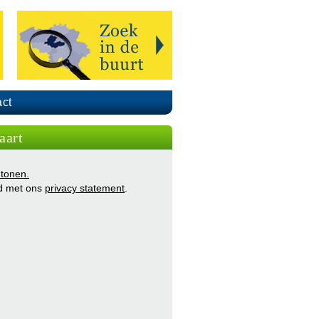
ct
aart
 tonen.
d met ons
privacy statement
.