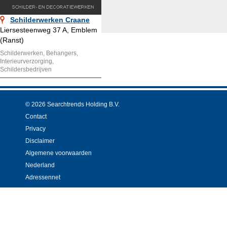
Schilderwerken Craane
Liersesteenweg 37 A, Emblem
(Ranst)
Schilderwerken, Behangers,
Interieurverzorging,
Schildersbedrijven
© 2026 Searchtrends Holding B.V.
Contact
Privacy
Disclaimer
Algemene voorwaarden
Nederland
Adressennet