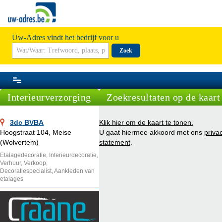
Uw-Adres vindt het bedrijf voor u
Zoek
Interieurverzorging
Zoekresultaten op de kaart
3dc BVBA
Klik hier om de kaart te tonen.
Hoogstraat 104, Meise
U gaat hiermee akkoord met ons
priva
(Wolvertem)
statement
.
Etalagedecoratie, Interieurdecoratie,
Verhuur, Verkoop,
Decoratiespecialist, Aankleden van
etalages