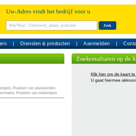
Uw-Adres vindt het bedrijf voor u
Zoek
ers
Diensten & producten
Aanmelden
Conta
Zoekresultaten op de k
Klik hier om de kaart te
U gaat hiermee akkoor
Spiegels, Plaatsen van glaswanden,
enmaker, Plaatsen van dubbelglas