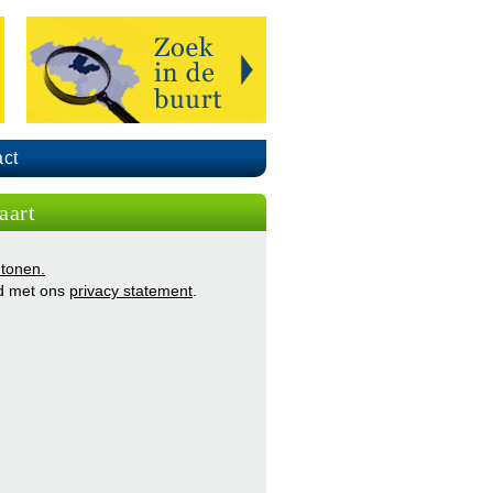
ct
aart
 tonen.
d met ons
privacy statement
.