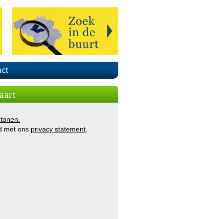
ct
aart
 tonen.
d met ons
privacy statement
.