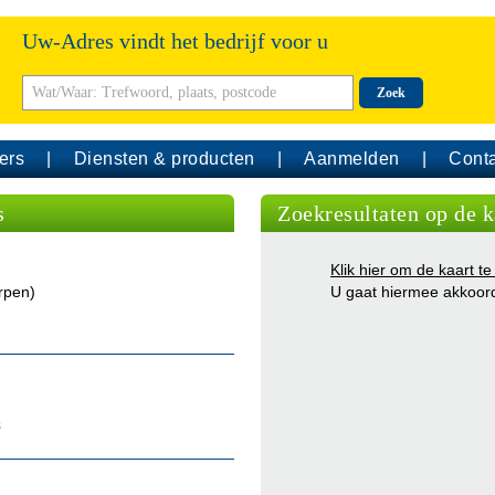
Uw-Adres vindt het bedrijf voor u
Zoek
ers
Diensten & producten
Aanmelden
Conta
s
Zoekresultaten op de k
Klik hier om de kaart te
rpen)
U gaat hiermee akkoor
s