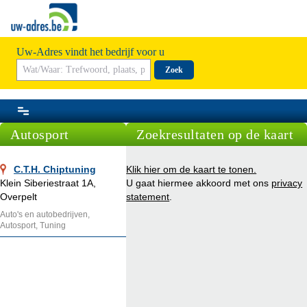
Uw-Adres vindt het bedrijf voor u
Zoek
Autosport
Zoekresultaten op de kaart
C.T.H. Chiptuning
Klik hier om de kaart te tonen.
Klein Siberiestraat 1A,
U gaat hiermee akkoord met ons
privacy
Overpelt
statement
.
Auto's en autobedrijven,
Autosport, Tuning