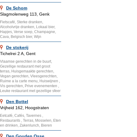
De Schom
Slagmolenweg 113, Genk
Fietscafé, Sterke dranken,
Alcoholvrije dranken, Lokaal bier,
Hapjes, Verse soep, Champagne,
Cava, Belgisch bier, Wijn
De stokerij
Tichelrei 2 A, Gent
Vlaamse gerechten in de buurt,
Gezellige restaurant met groot
terras, Huisgemaakte gerechten,
Vegan gerechten, Vleesgerechten,
Ruime a la carte menu, Huiswijnen ,
Vis gerechten, Prive evenementen ,
Leuke restaurant met gezellige sfeer
Den Bottel
Vrijheid 162, Hoogstraten
Eetcafé, Cafés, Tavernes ,
Restaurants , Terras, Mosselen, Eten
en drinken, Zakenlunch, Bieren
Den Gouden Osse