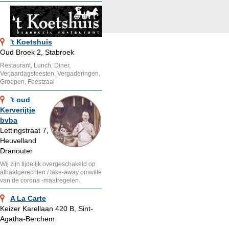
't Koetshuis
Oud Broek 2, Stabroek
Restaurant, Lunch, Diner,
Verjaardagsfeesten, Vergaderingen,
Groepen, Feestzaal
't oud
Kerverijtje
bvba
Lettingstraat 7,
Heuvelland
Dranouter
Wij zijn tijdelijk overgeschakeld op
afhaalgerechten / take-away omwille
van de corona -maatregelen.
A La Carte
Keizer Karellaan 420 B, Sint-
Agatha-Berchem