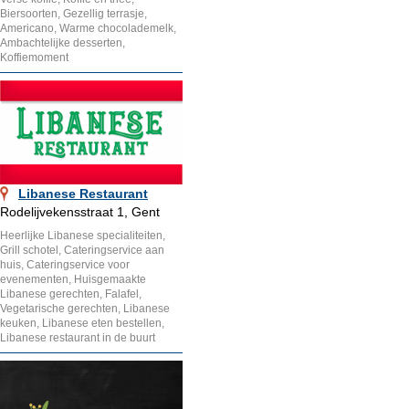
Biersoorten, Gezellig terrasje,
Americano, Warme chocolademelk,
Ambachtelijke desserten,
Koffiemoment
Libanese Restaurant
Rodelijvekensstraat 1, Gent
Heerlijke Libanese specialiteiten,
Grill schotel, Cateringservice aan
huis, Cateringservice voor
evenementen, Huisgemaakte
Libanese gerechten, Falafel,
Vegetarische gerechten, Libanese
keuken, Libanese eten bestellen,
Libanese restaurant in de buurt