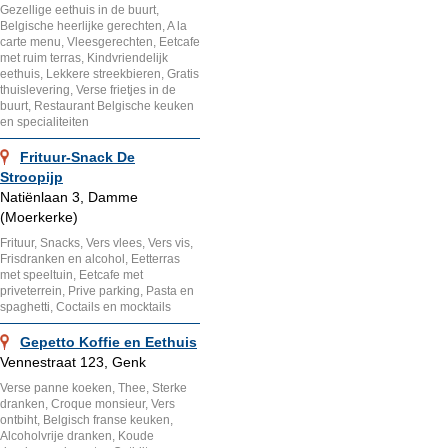
Gezellige eethuis in de buurt,
Belgische heerlijke gerechten, A la
carte menu, Vleesgerechten, Eetcafe
met ruim terras, Kindvriendelijk
eethuis, Lekkere streekbieren, Gratis
thuislevering, Verse frietjes in de
buurt, Restaurant Belgische keuken
en specialiteiten
Frituur-Snack De
Stroopijp
Natiënlaan 3, Damme
(Moerkerke)
Frituur, Snacks, Vers vlees, Vers vis,
Frisdranken en alcohol, Eetterras
met speeltuin, Eetcafe met
priveterrein, Prive parking, Pasta en
spaghetti, Coctails en mocktails
Gepetto Koffie en Eethuis
Vennestraat 123, Genk
Verse panne koeken, Thee, Sterke
dranken, Croque monsieur, Vers
ontbiht, Belgisch franse keuken,
Alcoholvrije dranken, Koude