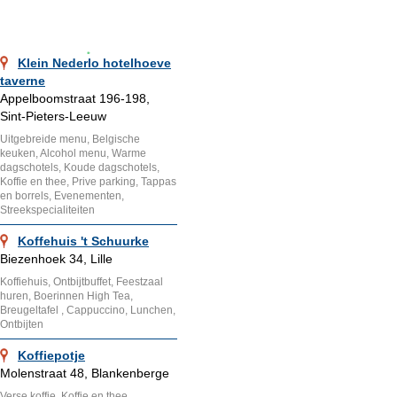
Klein Nederlo hotelhoeve
taverne
Appelboomstraat 196-198,
Sint-Pieters-Leeuw
Uitgebreide menu, Belgische
keuken, Alcohol menu, Warme
dagschotels, Koude dagschotels,
Koffie en thee, Prive parking, Tappas
en borrels, Evenementen,
Streekspecialiteiten
Koffehuis 't Schuurke
Biezenhoek 34, Lille
Koffiehuis, Ontbijtbuffet, Feestzaal
huren, Boerinnen High Tea,
Breugeltafel , Cappuccino, Lunchen,
Ontbijten
Koffiepotje
Molenstraat 48, Blankenberge
Verse koffie, Koffie en thee,