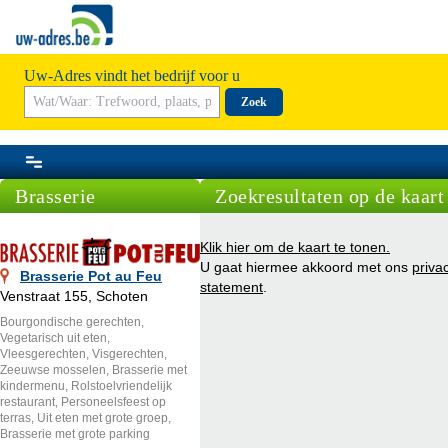
Uw-Adres vindt het bedrijf voor u
Zoek
Brasserie
Zoekresultaten op de kaart
Klik hier om de kaart te tonen.
U gaat hiermee akkoord met ons
priva
Brasserie Pot au Feu
statement
.
Venstraat 155, Schoten
Bourgondische gerechten,
Vegetarisch uit eten,
Vleesgerechten, Visgerechten,
Zeeuwse mosselen, Brasserie met
kindermenu, Rolstoelvriendelijk
restaurant, Personeelsfeest op
terras, Uit eten met grote groep,
Brasserie met grote parking