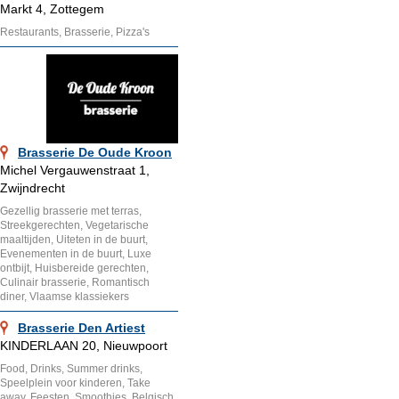
Markt 4, Zottegem
Restaurants, Brasserie, Pizza's
Brasserie De Oude Kroon
Michel Vergauwenstraat 1,
Zwijndrecht
Gezellig brasserie met terras,
Streekgerechten, Vegetarische
maaltijden, Uiteten in de buurt,
Evenementen in de buurt, Luxe
ontbijt, Huisbereide gerechten,
Culinair brasserie, Romantisch
diner, Vlaamse klassiekers
Brasserie Den Artiest
KINDERLAAN 20, Nieuwpoort
Food, Drinks, Summer drinks,
Speelplein voor kinderen, Take
away, Feesten, Smoothies, Belgisch