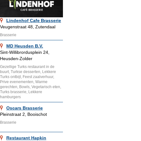
Lindenhof Cafe Brasserie
Veugenstraat 48, Zutendaal
Brasserie
MD Heusden B.V.
Sint-Willibrordusplein 24,
Heusden-Zolder
Gezellige Turks restaurant in de
buurt, Turkse desserten, Lekkere
Turks ontbijt, Feest zaalverhuur,
Prive evenementen, Warme
gerechten, Bowls, Vegetarisch eten,
Turks brasserie, Lekkere
hamburgers
Oscars Brasserie
Pleinstraat 2, Booischot
Brasserie
Restaurant Hapkin