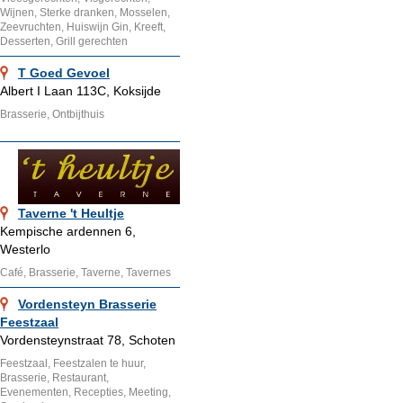
Wijnen, Sterke dranken, Mosselen,
Zeevruchten, Huiswijn Gin, Kreeft,
Desserten, Grill gerechten
T Goed Gevoel
Albert I Laan 113C, Koksijde
Brasserie, Ontbijthuis
Taverne 't Heultje
Kempische ardennen 6,
Westerlo
Café, Brasserie, Taverne, Tavernes
Vordensteyn Brasserie
Feestzaal
Vordensteynstraat 78, Schoten
Feestzaal, Feestzalen te huur,
Brasserie, Restaurant,
Evenementen, Recepties, Meeting,