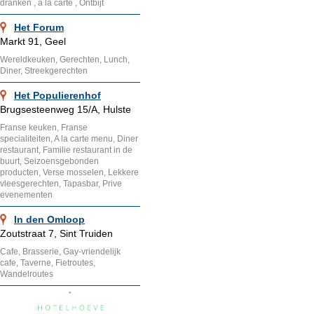
dranken , a la carte , Ontbijt
Het Forum
Markt 91, Geel
Wereldkeuken, Gerechten, Lunch,
Diner, Streekgerechten
Het Populierenhof
Brugsesteenweg 15/A, Hulste
Franse keuken, Franse
specialiteiten, A la carte menu, Diner
restaurant, Familie restaurant in de
buurt, Seizoensgebonden
producten, Verse mosselen, Lekkere
vleesgerechten, Tapasbar, Prive
evenementen
In den Omloop
Zoutstraat 7, Sint Truiden
Cafe, Brasserie, Gay-vriendelijk
cafe, Taverne, Fietroutes,
Wandelroutes