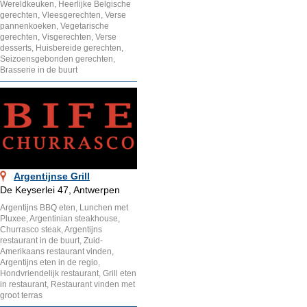
Wereldkeuken, Heerlijke Belgische
gerechten, Vleesgerechten, Verse
pannenkoeken, Vegetarische
gerechten, Visgerechten, Verse
desserts, Huisbereide gerechten,
Seizoensgebonden gerechten,
Brasserie in de buurt
Argentijnse Grill
De Keyserlei 47, Antwerpen
Argentijns BBQ eten, Lunchen met
Pluxee, Argentinian steakhouse,
Churrasco steak, Argentijns
restaurant in de buurt, Zuid-
Amerikaans restaurant vinden,
Argentijns eten in de regio,
Hondvriendelijk restaurant, Grill eten
in restaurant, Restaurant vinden met
groot terras