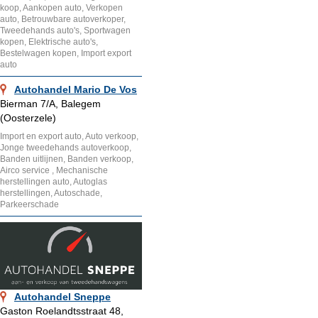
koop, Aankopen auto, Verkopen
auto, Betrouwbare autoverkoper,
Tweedehands auto's, Sportwagen
kopen, Elektrische auto's,
Bestelwagen kopen, Import export
auto
Autohandel Mario De Vos
Bierman 7/A, Balegem
(Oosterzele)
Import en export auto, Auto verkoop,
Jonge tweedehands autoverkoop,
Banden uitlijnen, Banden verkoop,
Airco service , Mechanische
herstellingen auto, Autoglas
herstellingen, Autoschade,
Parkeerschade
Autohandel Sneppe
Gaston Roelandtsstraat 48,