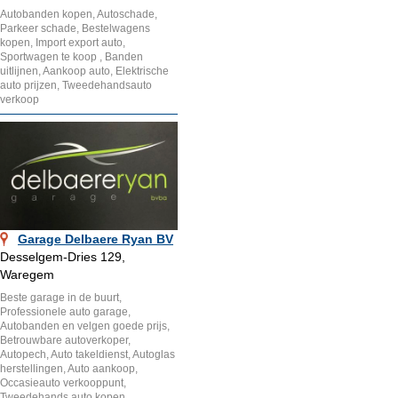
Autobanden kopen, Autoschade,
Parkeer schade, Bestelwagens
kopen, Import export auto,
Sportwagen te koop , Banden
uitlijnen, Aankoop auto, Elektrische
auto prijzen, Tweedehandsauto
verkoop
Garage Delbaere Ryan BV
Desselgem-Dries 129,
Waregem
Beste garage in de buurt,
Professionele auto garage,
Autobanden en velgen goede prijs,
Betrouwbare autoverkoper,
Autopech, Auto takeldienst, Autoglas
herstellingen, Auto aankoop,
Occasieauto verkooppunt,
Tweedehands auto kopen