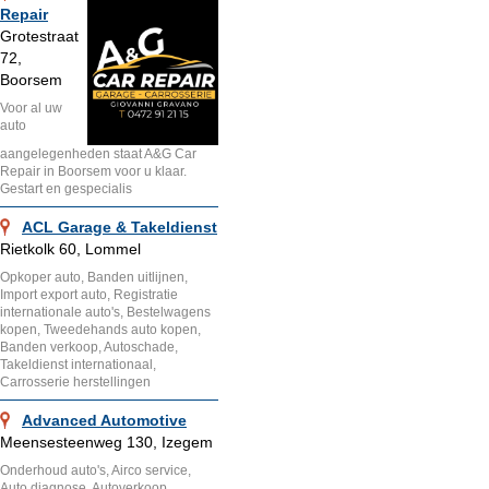
Repair
Grotestraat
72,
Boorsem
Voor al uw
auto
aangelegenheden staat A&G Car
Repair in Boorsem voor u klaar.
Gestart en gespecialis
ACL Garage & Takeldienst
Rietkolk 60, Lommel
Opkoper auto, Banden uitlijnen,
Import export auto, Registratie
internationale auto's, Bestelwagens
kopen, Tweedehands auto kopen,
Banden verkoop, Autoschade,
Takeldienst internationaal,
Carrosserie herstellingen
Advanced Automotive
Meensesteenweg 130, Izegem
Onderhoud auto's, Airco service,
Auto diagnose, Autoverkoop,