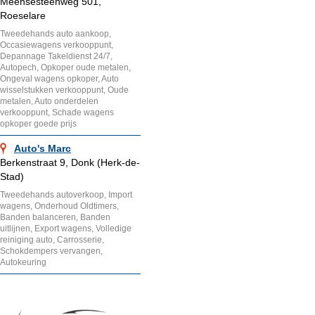
Meensesteenweg 501,
Roeselare
Tweedehands auto aankoop,
Occasiewagens verkooppunt,
Depannage Takeldienst 24/7,
Autopech, Opkoper oude metalen,
Ongeval wagens opkoper, Auto
wisselstukken verkooppunt, Oude
metalen, Auto onderdelen
verkooppunt, Schade wagens
opkoper goede prijs
Auto's Marc
Berkenstraat 9, Donk (Herk-de-
Stad)
Tweedehands autoverkoop, Import
wagens, Onderhoud Oldtimers,
Banden balanceren, Banden
uitlijnen, Export wagens, Volledige
reiniging auto, Carrosserie,
Schokdempers vervangen,
Autokeuring