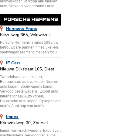
autoverkoper, Verkoop alle merken
auto, Verkoop tweedehands auto
Hermens Frans
Kiezelweg 365, Veldwezelt
Porsche Hermens is sinds 1988 uw
betrouwbare partner in het luxe -en
sportwagensegment, met een focu
IF Cars
Nieuwe Dijkstraat 105, Diest
Tweedehandsauto kopen,
Betrouwbare autoverkoper, Nieuwe
auto kopen, Sportwagens kopen,
Verkoop bestelwagens, Export auto
internationaal, Auto kopen,
Elektrische auto kopen, Opkoper van
auto's, Aankoop van auto's
Impex
Krimveldweg 30, Zoersel
Import van vrachtwagens, Export van
vrachtwagens, Verkoop van autos,