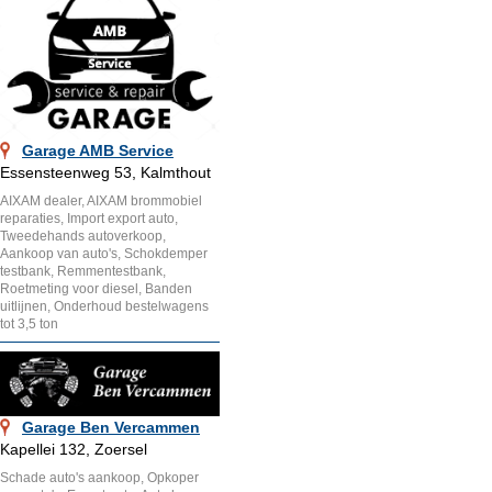
Garage AMB Service
Essensteenweg 53, Kalmthout
AIXAM dealer, AIXAM brommobiel
reparaties, Import export auto,
Tweedehands autoverkoop,
Aankoop van auto's, Schokdemper
testbank, Remmentestbank,
Roetmeting voor diesel, Banden
uitlijnen, Onderhoud bestelwagens
tot 3,5 ton
Garage Ben Vercammen
Kapellei 132, Zoersel
Schade auto's aankoop, Opkoper