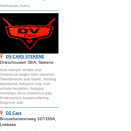
Autohandel, Auto's
DV-CARS STEKENE
Drieschouwen 38/A, Stekene
Auto opkoper eerlijke prijs,
Onderhoud wagen laten uitvoeren,
Tweedehands auto kopen, Voertuig
takeldienst, Autopech hulp, Auto
schade herstellen, Autoglas
herstellen, Airco onderhoud auto,
Professionele bandenuitlijning,
Diagnose auto
DZ Cars
Brusselsesteenweg 167/169A,
Lebbeke