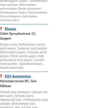
Bestelwagens kopen, Tweedehands
auto verkoper, Betrouwbare
autoverkoper, Beste autodealer,
Sportwagens kopen, Autohandelaar,
Occasiewagens, Auto kopen,
Verkoop auto's
Elupas
Odiel Spruyttestraat 12,
Izegem
Prijzen yacht, Performance marine
yacht kopen, Vanquish yacht prijzen,
Riba trailers prijzen, Frausher yacht
prijzen, Pardo yachts kopen, High
performance boot prijzen, Soorten
merk yachten, Speedboot kopen,
Import export auto
ESY Automotive
Hemelaerstraat 80, Sint-
Niklaas
Schade auto aankoper, Opkoper van
alle auto's, Schade auto's,
Afgekeurde auto, Professionele auto
opkoper, Betrouwbare auto
handelaar, Mijn Schade auto