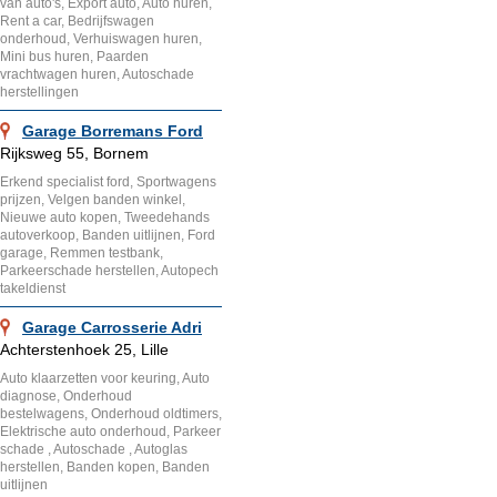
van auto's, Export auto, Auto huren,
Rent a car, Bedrijfswagen
onderhoud, Verhuiswagen huren,
Mini bus huren, Paarden
vrachtwagen huren, Autoschade
herstellingen
Garage Borremans Ford
Rijksweg 55, Bornem
Erkend specialist ford, Sportwagens
prijzen, Velgen banden winkel,
Nieuwe auto kopen, Tweedehands
autoverkoop, Banden uitlijnen, Ford
garage, Remmen testbank,
Parkeerschade herstellen, Autopech
takeldienst
Garage Carrosserie Adri
Achterstenhoek 25, Lille
Auto klaarzetten voor keuring, Auto
diagnose, Onderhoud
bestelwagens, Onderhoud oldtimers,
Elektrische auto onderhoud, Parkeer
schade , Autoschade , Autoglas
herstellen, Banden kopen, Banden
uitlijnen