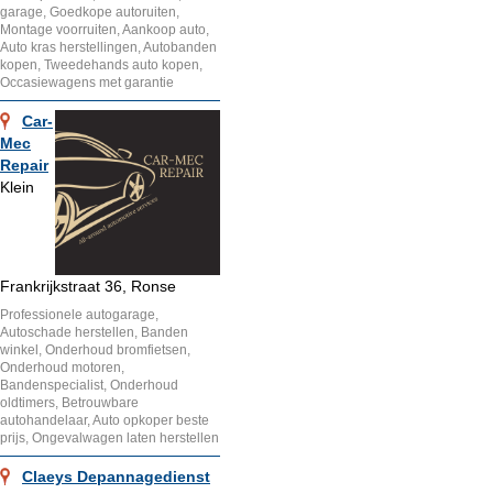
garage, Goedkope autoruiten,
Montage voorruiten, Aankoop auto,
Auto kras herstellingen, Autobanden
kopen, Tweedehands auto kopen,
Occasiewagens met garantie
Car-
Mec
Repair
Klein
Frankrijkstraat 36, Ronse
Professionele autogarage,
Autoschade herstellen, Banden
winkel, Onderhoud bromfietsen,
Onderhoud motoren,
Bandenspecialist, Onderhoud
oldtimers, Betrouwbare
autohandelaar, Auto opkoper beste
prijs, Ongevalwagen laten herstellen
Claeys Depannagedienst