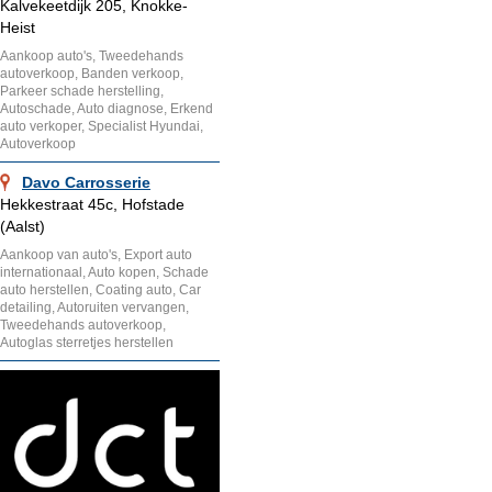
Kalvekeetdijk 205, Knokke-
Heist
Aankoop auto's, Tweedehands
autoverkoop, Banden verkoop,
Parkeer schade herstelling,
Autoschade, Auto diagnose, Erkend
auto verkoper, Specialist Hyundai,
Autoverkoop
Davo Carrosserie
Hekkestraat 45c, Hofstade
(Aalst)
Aankoop van auto's, Export auto
internationaal, Auto kopen, Schade
auto herstellen, Coating auto, Car
detailing, Autoruiten vervangen,
Tweedehands autoverkoop,
Autoglas sterretjes herstellen