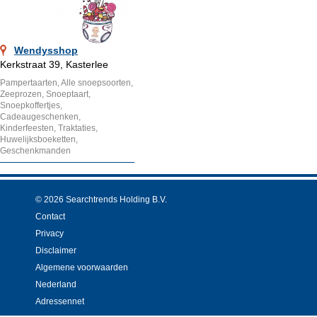
Wendysshop
Kerkstraat 39, Kasterlee
Pampertaarten, Alle snoepsoorten,
Zeeprozen, Snoeptaart,
Snoepkoffertjes,
Cadeaugeschenken,
Kinderfeesten, Traktaties,
Huwelijksboeketten,
Geschenkmanden
© 2026 Searchtrends Holding B.V.
Contact
Privacy
Disclaimer
Algemene voorwaarden
Nederland
Adressennet