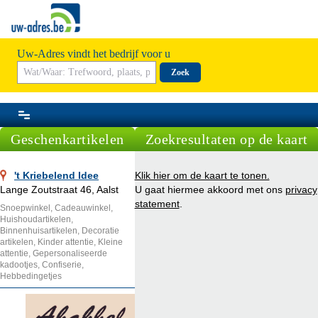
Uw-Adres vindt het bedrijf voor u
Zoek
Geschenkartikelen
Zoekresultaten op de kaart
't Kriebelend Idee
Klik hier om de kaart te tonen.
Lange Zoutstraat 46, Aalst
U gaat hiermee akkoord met ons
privacy
statement
.
Snoepwinkel, Cadeauwinkel,
Huishoudartikelen,
Binnenhuisartikelen, Decoratie
artikelen, Kinder attentie, Kleine
attentie, Gepersonaliseerde
kadootjes, Confiserie,
Hebbedingetjes