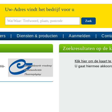
Uw-Adres vindt het bedrijf voor u
Zoek
ers
Diensten & producten
Aanmelden
Conta
Zoekresultaten op de k
Klik hier om de kaart te
ens-
U gaat hiermee akkoor