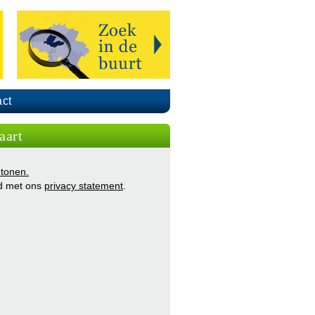
ct
aart
 tonen.
d met ons
privacy statement
.