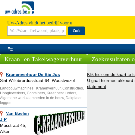
Uw-Adres vindt het bedrijf voor u
Zoek
Kraan- en Takelwagenverhuur
Zoekresultaten o
Kranenverhuur De Bie Jos
Klik hier om de kaart te t
Sint-Willebrordusstraat 64, Wuustwezel
U gaat hiermee akkoord
statement
.
Landbouwmachines , Kranenverhuur, Constructies,
Hoogtewerkers, Containers, Kraanbestuurders,
Algemene werkzaamheden in de bouw, Dakplaten
leggen
Van Baelen
J-P
Musstraat 45,
Alken