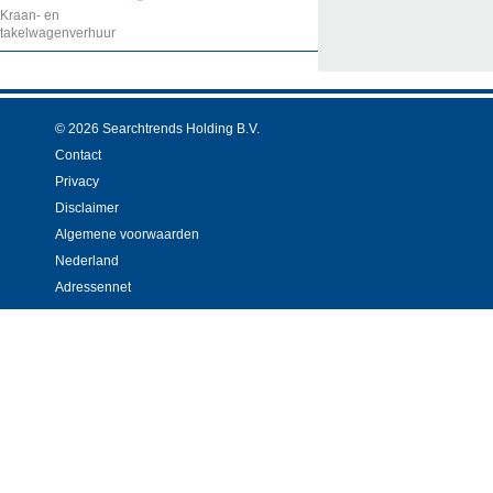
Kraan- en
takelwagenverhuur
© 2026 Searchtrends Holding B.V.
Contact
Privacy
Disclaimer
Algemene voorwaarden
Nederland
Adressennet